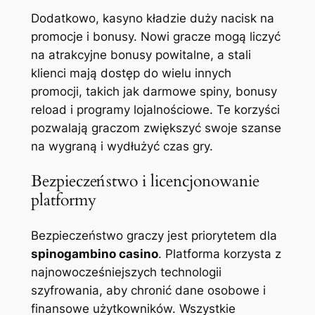
Dodatkowo, kasyno kładzie duży nacisk na
promocje i bonusy. Nowi gracze mogą liczyć
na atrakcyjne bonusy powitalne, a stali
klienci mają dostęp do wielu innych
promocji, takich jak darmowe spiny, bonusy
reload i programy lojalnościowe. Te korzyści
pozwalają graczom zwiększyć swoje szanse
na wygraną i wydłużyć czas gry.
Bezpieczeństwo i licencjonowanie
platformy
Bezpieczeństwo graczy jest priorytetem dla
spinogambino casino
. Platforma korzysta z
najnowocześniejszych technologii
szyfrowania, aby chronić dane osobowe i
finansowe użytkowników. Wszystkie