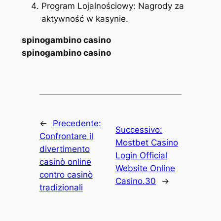
Program Lojalnościowy: Nagrody za
aktywność w kasynie.
spinogambino casino
spinogambino casino
←
Precedente:
Successivo:
Confrontare il
Mostbet Casino
divertimento
Login Official
casinò online
Website Online
contro casinò
Casino.30
→
tradizionali