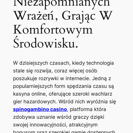
Niezapomnianych
Wrażeń, Grając W
Komfortowym
Środowisku.
W dzisiejszych czasach, kiedy technologia
stale się rozwija, coraz więcej osób
poszukuje rozrywki w internecie. Jedną z
popularniejszych form spędzania czasu są
kasyna online, oferujące szeroki wachlarz
gier hazardowych. Wśród nich wyróżnia się
spinogambino casino
, platforma która
zdobywa uznanie wśród graczy dzięki
swojej innowacyjności, atrakcyjnym
bonusom oraz szerokiej gamie dostępnych