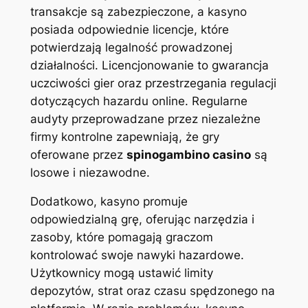
transakcje są zabezpieczone, a kasyno
posiada odpowiednie licencje, które
potwierdzają legalność prowadzonej
działalności. Licencjonowanie to gwarancja
uczciwości gier oraz przestrzegania regulacji
dotyczących hazardu online. Regularne
audyty przeprowadzane przez niezależne
firmy kontrolne zapewniają, że gry
oferowane przez
spinogambino casino
są
losowe i niezawodne.
Dodatkowo, kasyno promuje
odpowiedzialną grę, oferując narzędzia i
zasoby, które pomagają graczom
kontrolować swoje nawyki hazardowe.
Użytkownicy mogą ustawić limity
depozytów, strat oraz czasu spędzonego na