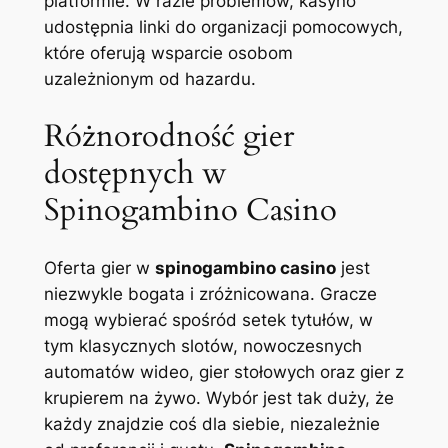
platformie. W razie problemów, kasyno
udostępnia linki do organizacji pomocowych,
które oferują wsparcie osobom
uzależnionym od hazardu.
Różnorodność gier
dostępnych w
Spinogambino Casino
Oferta gier w
spinogambino casino
jest
niezwykle bogata i zróżnicowana. Gracze
mogą wybierać spośród setek tytułów, w
tym klasycznych slotów, nowoczesnych
automatów wideo, gier stołowych oraz gier z
krupierem na żywo. Wybór jest tak duży, że
każdy znajdzie coś dla siebie, niezależnie