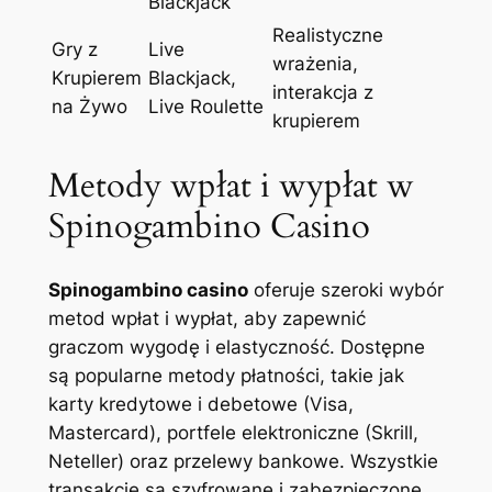
Blackjack
Realistyczne
Gry z
Live
wrażenia,
Krupierem
Blackjack,
interakcja z
na Żywo
Live Roulette
krupierem
Metody wpłat i wypłat w
Spinogambino Casino
Spinogambino casino
oferuje szeroki wybór
metod wpłat i wypłat, aby zapewnić
graczom wygodę i elastyczność. Dostępne
są popularne metody płatności, takie jak
karty kredytowe i debetowe (Visa,
Mastercard), portfele elektroniczne (Skrill,
Neteller) oraz przelewy bankowe. Wszystkie
transakcje są szyfrowane i zabezpieczone,