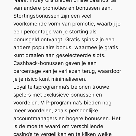
van andere promoties en bonussen aan.
Stortingsbonussen zijn een veel
voorkomende vorm van promotie, waarbij je
een percentage van je storting als
bonusgeld ontvangt. Gratis spins zijn een
andere populaire bonus, waarmee je gratis
kunt draaien aan geselecteerde slots.
Cashback-bonussen geven je een
percentage van je verliezen terug, waardoor
je je risico kunt minimaliseren.
Loyaliteitsprogramma’s belonen trouwe
spelers met exclusieve bonussen en
voordelen. VIP-programma’s bieden nog
meer voordelen, zoals persoonlijke
accountmanagers en hogere bonussen. Het
is de moeite waard om verschillende
casino’s te vergelijken en te kijken welke