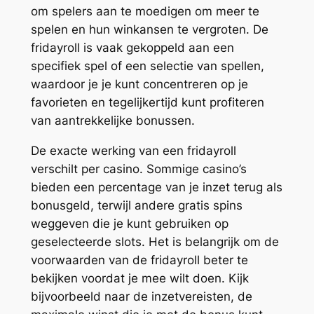
om spelers aan te moedigen om meer te
spelen en hun winkansen te vergroten. De
fridayroll is vaak gekoppeld aan een
specifiek spel of een selectie van spellen,
waardoor je je kunt concentreren op je
favorieten en tegelijkertijd kunt profiteren
van aantrekkelijke bonussen.
De exacte werking van een fridayroll
verschilt per casino. Sommige casino’s
bieden een percentage van je inzet terug als
bonusgeld, terwijl andere gratis spins
weggeven die je kunt gebruiken op
geselecteerde slots. Het is belangrijk om de
voorwaarden van de fridayroll beter te
bekijken voordat je mee wilt doen. Kijk
bijvoorbeeld naar de inzetvereisten, de