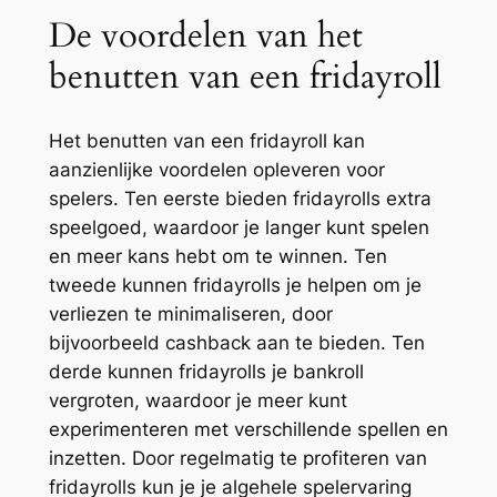
De voordelen van het
benutten van een fridayroll
Het benutten van een fridayroll kan
aanzienlijke voordelen opleveren voor
spelers. Ten eerste bieden fridayrolls extra
speelgoed, waardoor je langer kunt spelen
en meer kans hebt om te winnen. Ten
tweede kunnen fridayrolls je helpen om je
verliezen te minimaliseren, door
bijvoorbeeld cashback aan te bieden. Ten
derde kunnen fridayrolls je bankroll
vergroten, waardoor je meer kunt
experimenteren met verschillende spellen en
inzetten. Door regelmatig te profiteren van
fridayrolls kun je je algehele spelervaring