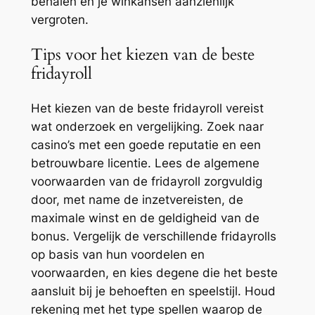
behalen en je winkansen aanzienlijk
vergroten.
Tips voor het kiezen van de beste
fridayroll
Het kiezen van de beste fridayroll vereist
wat onderzoek en vergelijking. Zoek naar
casino’s met een goede reputatie en een
betrouwbare licentie. Lees de algemene
voorwaarden van de fridayroll zorgvuldig
door, met name de inzetvereisten, de
maximale winst en de geldigheid van de
bonus. Vergelijk de verschillende fridayrolls
op basis van hun voordelen en
voorwaarden, en kies degene die het beste
aansluit bij je behoeften en speelstijl. Houd
rekening met het type spellen waarop de