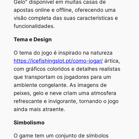
Gelo" disponível em muitas casas de
apostas online e offline, oferecendo uma
visão completa das suas características e
funcionalidades.
Tema e Design
O tema do jogo é inspirado na natureza
https://icefishingslot.pt/como-jogar/
ártica,
com gráficos coloridos e detalhes realistas
que transportam os jogadores para um
ambiente congelante. As imagens de
peixes, gelo e neve criam uma atmosfera
refrescante e invigorante, tornando o jogo
ainda mais atraente.
Simbolismo
O game tem um conjunto de símbolos