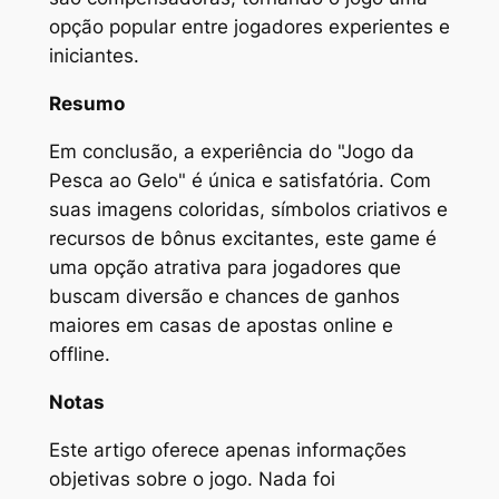
opção popular entre jogadores experientes e
iniciantes.
Resumo
Em conclusão, a experiência do "Jogo da
Pesca ao Gelo" é única e satisfatória. Com
suas imagens coloridas, símbolos criativos e
recursos de bônus excitantes, este game é
uma opção atrativa para jogadores que
buscam diversão e chances de ganhos
maiores em casas de apostas online e
offline.
Notas
Este artigo oferece apenas informações
objetivas sobre o jogo. Nada foi