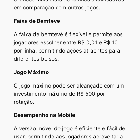
em comparação com outros jogos.
Faixa de Bemteve
A faixa de bemtevé é flexível e permite aos
jogadores escolher entre R$ 0,01 e R$ 10
por linha, permitindo ações atraentes para
diferentes bolsos.
Jogo Máximo
O jogo máximo pode ser alcançado com um
investimento máximo de R$ 500 por
rotação.
Desempenho na Mobile
A versão móvel do jogo é eficiente e fácil de
usar, permitindo aos jogadores aproveitar a