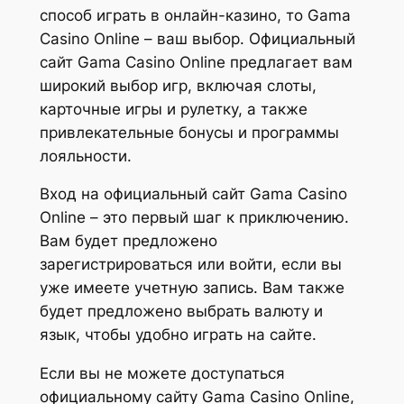
способ играть в онлайн-казино, то Gama
Casino Online – ваш выбор. Официальный
сайт Gama Casino Online предлагает вам
широкий выбор игр, включая слоты,
карточные игры и рулетку, а также
привлекательные бонусы и программы
лояльности.
Вход на официальный сайт Gama Casino
Online – это первый шаг к приключению.
Вам будет предложено
зарегистрироваться или войти, если вы
уже имеете учетную запись. Вам также
будет предложено выбрать валюту и
язык, чтобы удобно играть на сайте.
Если вы не можете доступаться
официальному сайту Gama Casino Online,