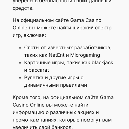
уверены в безопасности своих данных и
средств.
На официальном сайте Gama Casino
Online вы можете найти широкий спектр
игр, включая:
Слоты от известных разработчиков,
таких как NetEnt и Microgaming
Карточные игры, такие как blackjack
и baccarat
Рулетка и другие игры с
динамичными правилами
Кроме того, на официальном сайте Gama
Casino Online вы можете найти
информацию о различных акциях и
промо-кампаниях, которые помогут вам
увеличить свой банкрол.