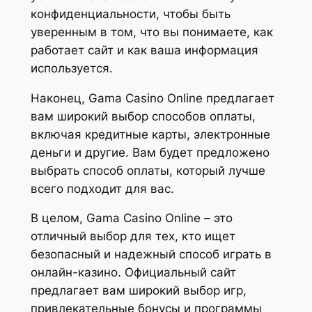
конфиденциальности, чтобы быть
уверенным в том, что вы понимаете, как
работает сайт и как ваша информация
используется.
Наконец, Gama Casino Online предлагает
вам широкий выбор способов оплаты,
включая кредитные карты, электронные
деньги и другие. Вам будет предложено
выбрать способ оплаты, который лучше
всего подходит для вас.
В целом, Gama Casino Online – это
отличный выбор для тех, кто ищет
безопасный и надежный способ играть в
онлайн-казино. Официальный сайт
предлагает вам широкий выбор игр,
привлекательные бонусы и программы