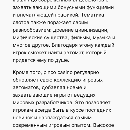
захватывающими бонусными функциями
и впечатляющей графикой. Тематика
слотов также поражает своим
разнообразием: древние цивилизации,
мифические существа, фильмы, музыка и
многое другое. Благодаря этому каждый
игрок сможет найти автомат, который
придется ему по душе.
Кроме того, pinco casino регулярно
обновляет свою коллекцию игровых
автоматов, добавляя новые и
захватывающие игры от ведущих
мировых разработчиков. Это позволяет
игрокам всегда быть в курсе последних
новинок и наслаждаться самым
современным игровым опытом. Высокое