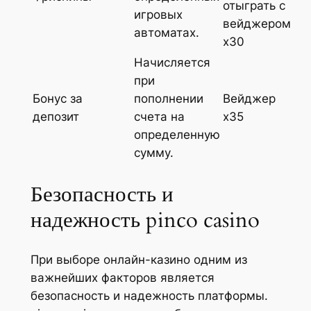
отыграть с
игровых
вейджером
автоматах.
x30
Начисляется
при
Бонус за
пополнении
Вейджер
депозит
счета на
x35
определенную
сумму.
Безопасность и
надежность pinco casino
При выборе онлайн-казино одним из
важнейших факторов является
безопасность и надежность платформы.