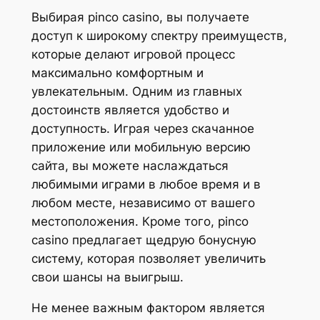
Выбирая pinco casino, вы получаете
доступ к широкому спектру преимуществ,
которые делают игровой процесс
максимально комфортным и
увлекательным. Одним из главных
достоинств является удобство и
доступность. Играя через скачанное
приложение или мобильную версию
сайта, вы можете наслаждаться
любимыми играми в любое время и в
любом месте, независимо от вашего
местоположения. Кроме того, pinco
casino предлагает щедрую бонусную
систему, которая позволяет увеличить
свои шансы на выигрыш.
Не менее важным фактором является