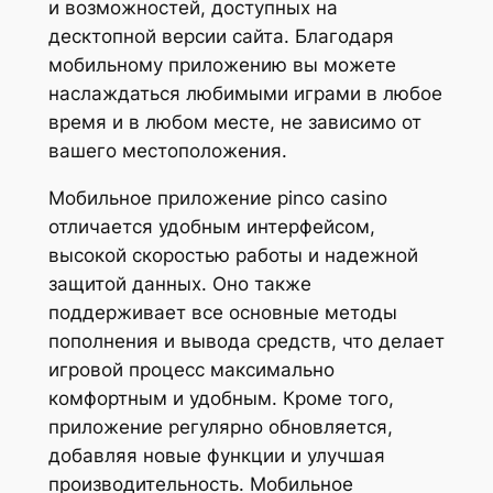
и возможностей, доступных на
десктопной версии сайта. Благодаря
мобильному приложению вы можете
наслаждаться любимыми играми в любое
время и в любом месте, не зависимо от
вашего местоположения.
Мобильное приложение pinco casino
отличается удобным интерфейсом,
высокой скоростью работы и надежной
защитой данных. Оно также
поддерживает все основные методы
пополнения и вывода средств, что делает
игровой процесс максимально
комфортным и удобным. Кроме того,
приложение регулярно обновляется,
добавляя новые функции и улучшая
производительность. Мобильное