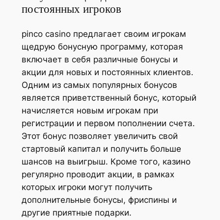
постоянных игроков
pinco casino предлагает своим игрокам
щедрую бонусную программу, которая
включает в себя различные бонусы и
акции для новых и постоянных клиентов.
Одним из самых популярных бонусов
является приветственный бонус, который
начисляется новым игрокам при
регистрации и первом пополнении счета.
Этот бонус позволяет увеличить свой
стартовый капитал и получить больше
шансов на выигрыш. Кроме того, казино
регулярно проводит акции, в рамках
которых игроки могут получить
дополнительные бонусы, фриспины и
другие приятные подарки.