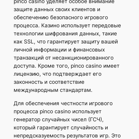
pinco casino уделяет особое внимание
защите данных своих клиентов и
обеспечению безопасного игрового
процесса. Казино использует передовые
технологии шифрования данных, такие
как SSL, что гарантирует защиту вашей
личной информации и финансовых
транзакций от несанкционированного
доступа. Кроме того, pinco casino имеет
лицензию, что подтверждает его
законность и соответствие
международным стандартам.
Для обеспечения честности игрового
процесса pinco casino использует
генератор случайных чисел (ГСЧ),
который гарантирует случайность и
непредсказуемость результатов игр. Это