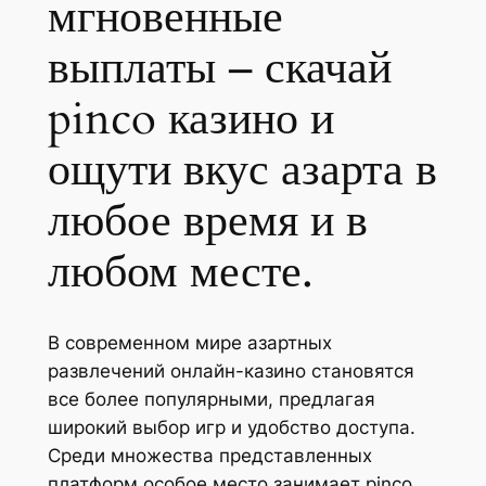
мгновенные
выплаты – скачай
pinco казино и
ощути вкус азарта в
любое время и в
любом месте.
В современном мире азартных
развлечений онлайн-казино становятся
все более популярными, предлагая
широкий выбор игр и удобство доступа.
Среди множества представленных
платформ особое место занимает pinco