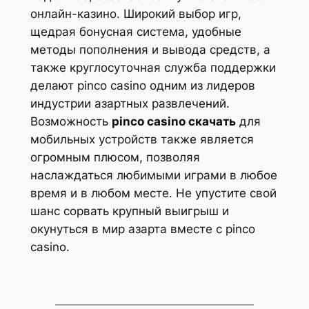
онлайн-казино. Широкий выбор игр,
щедрая бонусная система, удобные
методы пополнения и вывода средств, а
также круглосуточная служба поддержки
делают pinco casino одним из лидеров
индустрии азартных развлечений.
Возможность
pinco casino скачать
для
мобильных устройств также является
огромным плюсом, позволяя
наслаждаться любимыми играми в любое
время и в любом месте. Не упустите свой
шанс сорвать крупный выигрыш и
окунуться в мир азарта вместе с pinco
casino.