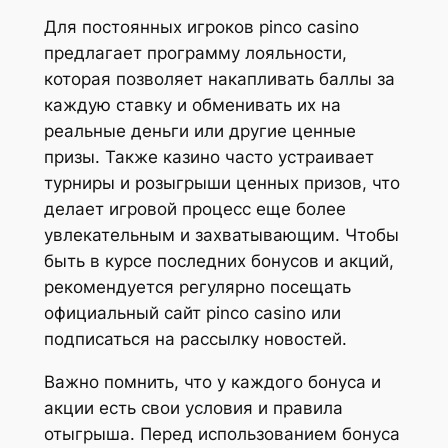
Для постоянных игроков pinco casino
предлагает программу лояльности,
которая позволяет накапливать баллы за
каждую ставку и обменивать их на
реальные деньги или другие ценные
призы. Также казино часто устраивает
турниры и розыгрыши ценных призов, что
делает игровой процесс еще более
увлекательным и захватывающим. Чтобы
быть в курсе последних бонусов и акций,
рекомендуется регулярно посещать
официальный сайт pinco casino или
подписаться на рассылку новостей.
Важно помнить, что у каждого бонуса и
акции есть свои условия и правила
отыгрыша. Перед использованием бонуса