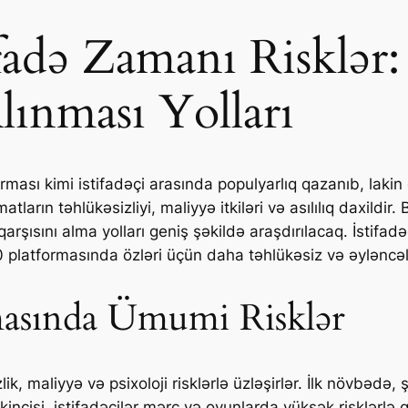
fadə Zamanı Risklər:
lınması Yolları
rması kimi istifadəçi arasında populyarlıq qazanıb, lakin
tların təhlükəsizliyi, maliyyə itkiləri və asılılıq daxild
qarşısını alma yolları geniş şəkildə araşdırılacaq. İstifad
 platformasında özləri üçün daha təhlükəsiz və əyləncəli
masında Ümumi Risklər
lik, maliyyə və psixoloji risklərlə üzləşirlər. İlk növbəd
incisi, istifadəçilər mərc və oyunlarda yüksək risklərlə qa