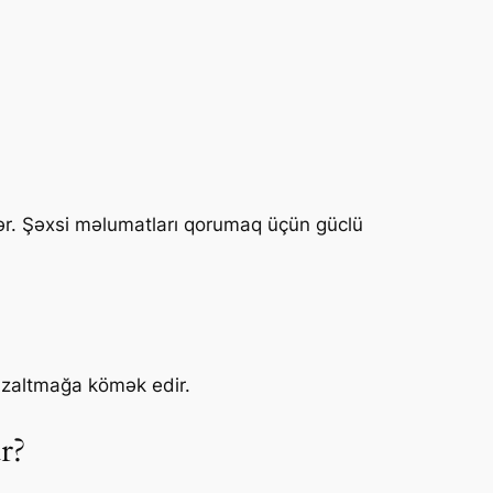
ilər. Şəxsi məlumatları qorumaq üçün güclü
azaltmağa kömək edir.
r?