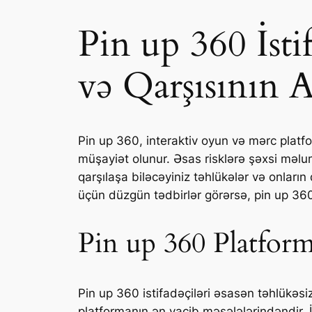
Pin up 360 İsti
və Qarşısının A
Pin up 360, interaktiv oyun və mərc platfo
müşayiət olunur. Əsas risklərə şəxsi məluma
qarşılaşa biləcəyiniz təhlükələr və onların 
üçün düzgün tədbirlər görərsə, pin up 360
Pin up 360 Platfor
Pin up 360 istifadəçiləri əsasən təhlükəsiz
platformanın ən vacib məsələlərindəndir. İk