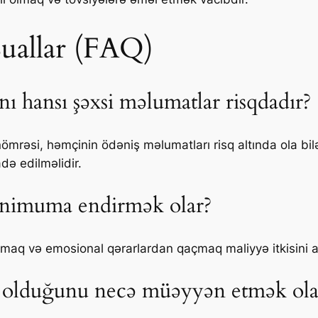
Suallar (FAQ)
nı hansı şəxsi məlumatlar risqdadır?
 nömrəsi, həmçinin ödəniş məlumatları risq altında ola b
adə edilməlidir.
minimuma endirmək olar?
ymaq və emosional qərarlardan qaçmaq maliyyə itkisini 
 nə olduğunu necə müəyyən etmək ola