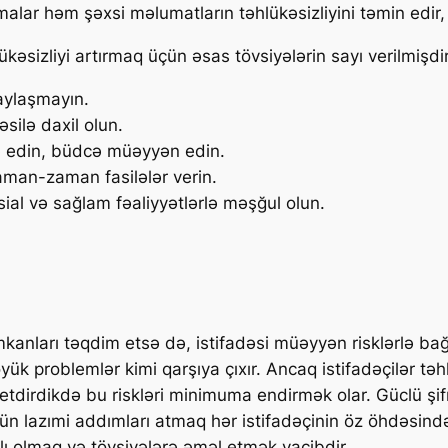
r həm şəxsi məlumatların təhlükəsizliyini təmin edir, hə
kəsizliyi artırmaq üçün əsas tövsiyələrin sayı verilmişdir
aylaşmayın.
silə daxil olun.
rə edin, büdcə müəyyən edin.
zaman-zaman fasilələr verin.
ial və sağlam fəaliyyətlərlə məşğul olun.
anları təqdim etsə də, istifadəsi müəyyən risklərlə bağlı
 böyük problemlər kimi qarşıya çıxır. Ancaq istifadəçilər təh
tdirdikdə bu riskləri minimuma endirmək olar. Güclü şifr
 üçün lazımi addımları atmaq hər istifadəçinin öz öhdəsi
lı olmaq və tövsiyələrə əməl etmək vacibdir.