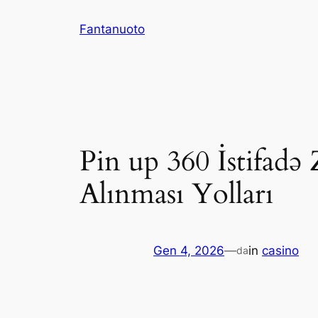
Vai
Fantanuoto
al
contenuto
Pin up 360 İstifadə
Alınması Yolları
Gen 4, 2026
—
in
casino
da