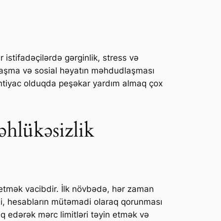
r istifadəçilərdə gərginlik, stress və
qlaşma və sosial həyatın məhdudlaşması
 ehtiyac olduqda peşəkar yardım almaq çox
əhlükəsizlik
 etmək vacibdir. İlk növbədə, hər zaman
isi, hesabların mütəmadi olaraq qorunması
iq edərək mərc limitləri təyin etmək və