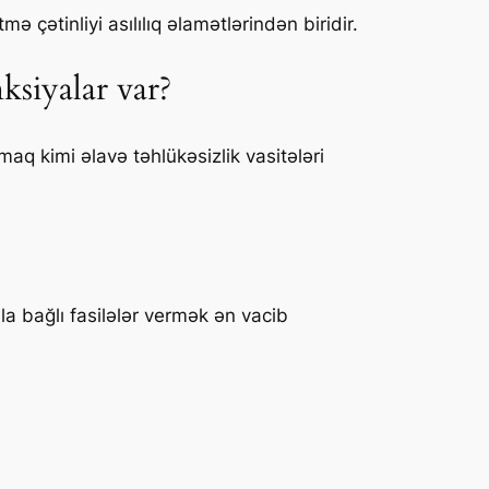
çətinliyi asılılıq əlamətlərindən biridir.
ksiyalar var?
aq kimi əlavə təhlükəsizlik vasitələri
a bağlı fasilələr vermək ən vacib