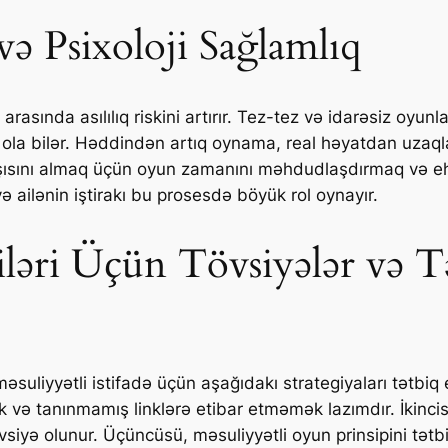
 və Psixoloji Sağlamlıq
rasında asılılıq riskini artırır. Tez-tez və idarəsiz oyunla
 ola bilər. Həddindən artıq oynama, real həyatdan uza
ın qarşısını almaq üçün oyun zamanını məhdudlaşdırmaq və
ə ailənin iştirakı bu prosesdə böyük rol oynayır.
çiləri Üçün Tövsiyələr və T
suliyyətli istifadə üçün aşağıdakı strategiyaları tətbiq
 və tanınmamış linklərə etibar etməmək lazımdır. İkinc
övsiyə olunur. Üçüncüsü, məsuliyyətli oyun prinsipini tətb