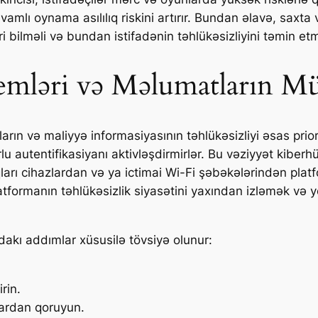
 davamlı oynama asılılıq riskini artırır. Bundan əlavə, sa
i bilməli və bundan istifadənin təhlükəsizliyini təmin etmə
emləri və Məlumatların Mü
n və maliyyə informasiyasının təhlükəsizliyi əsas priorit
rlu autentifikasiyanı aktivləşdirmirlər. Bu vəziyyət kiberh
ları cihazlardan və ya ictimai Wi-Fi şəbəkələrindən platf
Platformanın təhlükəsizlik siyasətini yaxından izləmək və
akı addımlar xüsusilə tövsiyə olunur:
irin.
mlardan qoruyun.