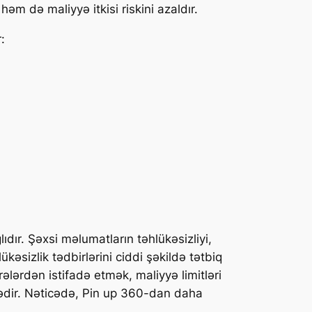
m də maliyyə itkisi riskini azaldır.
:
dır. Şəxsi məlumatların təhlükəsizliyi,
lükəsizlik tədbirlərini ciddi şəkildə tətbiq
ələrdən istifadə etmək, maliyyə limitləri
ndədir. Nəticədə, Pin up 360-dan daha