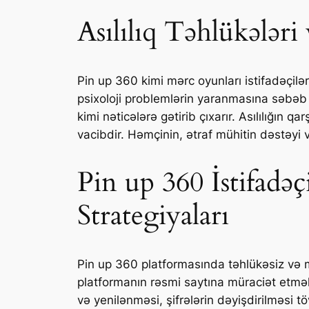
Asılılıq Təhlükələri
Pin up 360 kimi mərc oyunları istifadəçilər a
psixoloji problemlərin yaranmasına səbəb
kimi nəticələrə gətirib çıxarır. Asılılığ
vacibdir. Həmçinin, ətraf mühitin dəstəyi v
Pin up 360 İstifadə
Strategiyaları
Pin up 360 platformasında təhlükəsiz və mə
platformanın rəsmi saytına müraciət etmək
və yenilənməsi, şifrələrin dəyişdirilməsi t