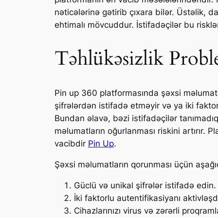
nəticələrinə gətirib çıxara bilər. Üstəlik,
ehtimalı mövcuddur. İstifadəçilər bu risklər
Təhlükəsizlik Probl
Pin up 360 platformasında şəxsi məlumatları
şifrələrdən istifadə etməyir və ya iki fakto
Bundan əlavə, bəzi istifadəçilər tanımadıq
məlumatların oğurlanması riskini artırır. 
vacibdir
Pin Up
.
Şəxsi məlumatların qorunması üçün aşağıd
Güclü və unikal şifrələr istifadə edin.
İki faktorlu autentifikasiyanı aktivləşd
Cihazlarınızı virus və zərərli proqra