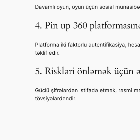
Davamlı oyun, oyun üçün sosial münasibətlə
4. Pin up 360 platformasınd
Platforma iki faktorlu autentifikasiya, h
təklif edir.
5. Riskləri önləmək üçün ə
Güclü şifrələrdən istifadə etmək, rəsmi m
tövsiyələrdəndir.