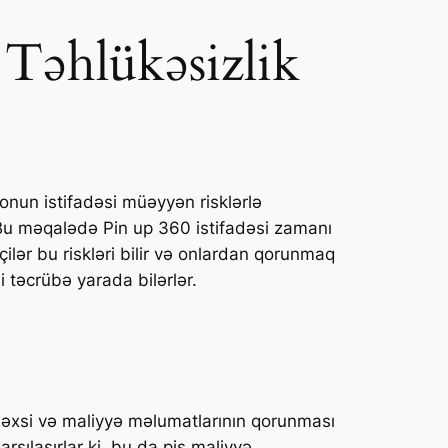
 Təhlükəsizlik
 onun istifadəsi müəyyən risklərlə
ir. Bu məqalədə Pin up 360 istifadəsi zamanı
əçilər bu riskləri bilir və onlardan qorunmaq
 təcrübə yarada bilərlər.
ə, şəxsi və maliyyə məlumatlarının qorunması
rşılaşırlar ki, bu da pis maliyyə