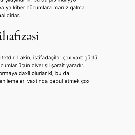
xta və ya kiber hücumlara məruz qalma
lidirlər.
hafizəsi
etdir. Lakin, istifadəçilər çox vaxt güclü
ücumlar üçün əlverişli şərait yaradır.
ormaya daxil olurlar ki, bu da
 yeniləmələri vaxtında qəbul etmək çox