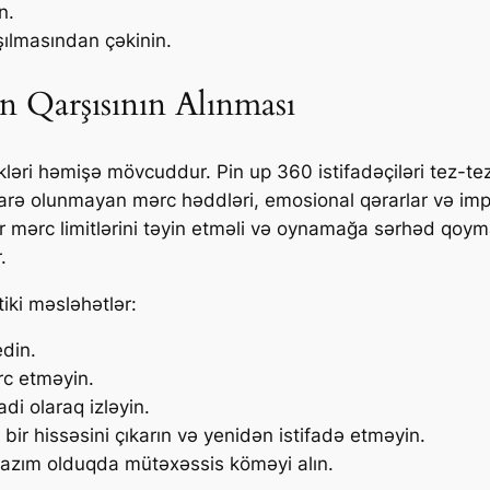
n.
ılmasından çəkinin.
n Qarşısının Alınması
kləri həmişə mövcuddur. Pin up 360 istifadəçiləri tez-tez
darə olunmayan mərc həddləri, emosional qərarlar və impu
lər mərc limitlərini təyin etməli və oynamağa sərhəd qoym
.
iki məsləhətlər:
edin.
rc etməyin.
di olaraq izləyin.
ir hissəsini çıkarın və yenidən istifadə etməyin.
 lazım olduqda mütəxəssis köməyi alın.