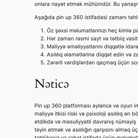
onlara riayət etmək mühümdür. Bu yanaşmala
Aşağıda pin up 360 istifadəsi zamanı təhlü
Öz şəxsi məlumatlarınızı heç kimlə p
Hər zaman rəsmi sayt və tətbiq vasitə
Maliyyə əməliyyatlarını diqqətlə ida
Asılılıq əlamətlərinə diqqət edin və 
Zərərli vərdişlərdən qaçmaq üçün sos
Nəticə
Pin up 360 platforması əyləncə və oyun imk
maliyyə itkisi riski və psixoloji asılılıq ən
etdikdə və məsuliyyətli davranış nümayiş e
təyin etmək və asılılığın qarşısını almaq
təhlükəsiz və rahat istifadə üçün məlumat