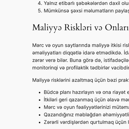
Yalnız etibarlı şəbəkələrdən daxil olu
Mümkünsə şəxsi məlumatların paylaş
Maliyyə Riskləri və Onları
Mərc və oyun saytlarında maliyyə itkisi ris
əməliyyatları diqqətlə idarə etmədikdə. İ
zərər verə bilər. Buna görə də, istifadəçi
monitorinqi və profilaktik tədbirlər vacibdir
Maliyyə risklərini azaltmaq üçün bəzi prakt
Büdcə planı hazırlayın və ona riayət 
İtkiləri geri qazanmaq üçün əlavə mə
Mərc və oyun fəaliyyətlərinizi mütəma
Qazandığınız məbləğdən əhəmiyyətli b
Zərərli vərdişlərdən qurtulmaq üçün