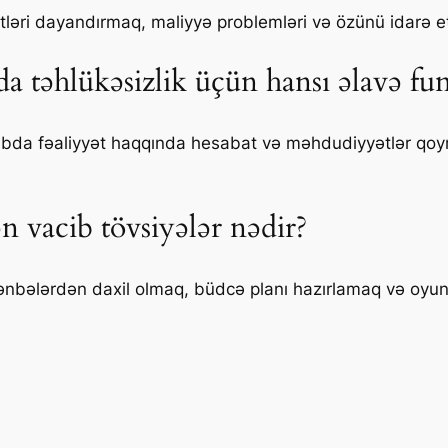
ri dayandırmaq, maliyyə problemləri və özünü idarə etmə 
a təhlükəsizlik üçün hansı əlavə fun
esabda fəaliyyət haqqında hesabat və məhdudiyyətlər qoym
n vacib tövsiyələr nədir?
ənbələrdən daxil olmaq, büdcə planı hazırlamaq və oyunl