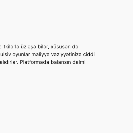
 itkilərlə üzləşə bilər, xüsusən də
lsiv oyunlar maliyyə vəziyyətinizə ciddi
alıdırlar. Platformada balansın daimi