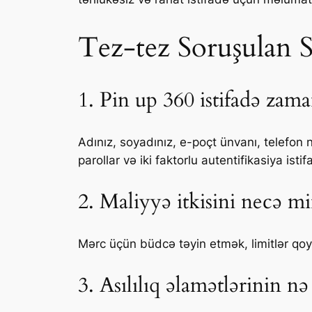
Tez-tez Soruşulan 
1. Pin up 360 istifadə zama
Adınız, soyadınız, e-poçt ünvanı, telefon
parollar və iki faktorlu autentifikasiya istif
2. Maliyyə itkisini necə 
Mərc üçün büdcə təyin etmək, limitlər qo
3. Asılılıq əlamətlərinin