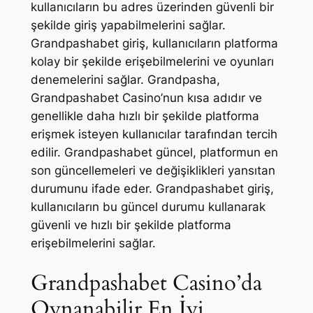
kullanıcıların bu adres üzerinden güvenli bir
şekilde giriş yapabilmelerini sağlar.
Grandpashabet giriş, kullanıcıların platforma
kolay bir şekilde erişebilmelerini ve oyunları
denemelerini sağlar. Grandpasha,
Grandpashabet Casino’nun kısa adıdır ve
genellikle daha hızlı bir şekilde platforma
erişmek isteyen kullanıcılar tarafından tercih
edilir. Grandpashabet güncel, platformun en
son güncellemeleri ve değişiklikleri yansıtan
durumunu ifade eder. Grandpashabet giriş,
kullanıcıların bu güncel durumu kullanarak
güvenli ve hızlı bir şekilde platforma
erişebilmelerini sağlar.
Grandpashabet Casino’da
Oynanabilir En İyi