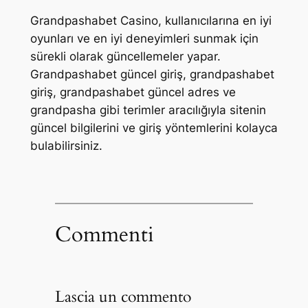
Grandpashabet Casino, kullanıcılarına en iyi
oyunları ve en iyi deneyimleri sunmak için
sürekli olarak güncellemeler yapar.
Grandpashabet güncel giriş, grandpashabet
giriş, grandpashabet güncel adres ve
grandpasha gibi terimler aracılığıyla sitenin
güncel bilgilerini ve giriş yöntemlerini kolayca
bulabilirsiniz.
Commenti
Lascia un commento