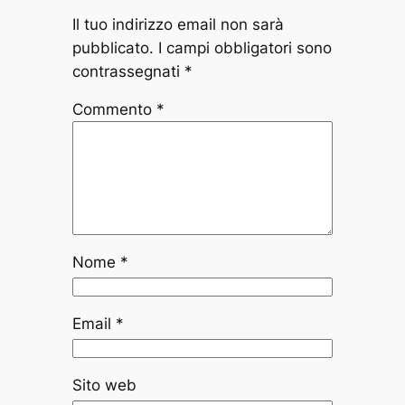
Il tuo indirizzo email non sarà
pubblicato.
I campi obbligatori sono
contrassegnati
*
Commento
*
Nome
*
Email
*
Sito web