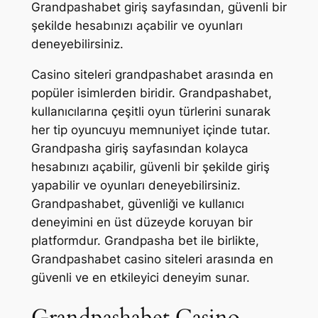
Grandpashabet giriş sayfasından, güvenli bir
şekilde hesabınızı açabilir ve oyunları
deneyebilirsiniz.
Casino siteleri grandpashabet arasında en
popüler isimlerden biridir. Grandpashabet,
kullanıcılarına çeşitli oyun türlerini sunarak
her tip oyuncuyu memnuniyet içinde tutar.
Grandpasha giriş sayfasından kolayca
hesabınızı açabilir, güvenli bir şekilde giriş
yapabilir ve oyunları deneyebilirsiniz.
Grandpashabet, güvenliği ve kullanıcı
deneyimini en üst düzeyde koruyan bir
platformdur. Grandpasha bet ile birlikte,
Grandpashabet casino siteleri arasında en
güvenli ve en etkileyici deneyim sunar.
Grandpashabet Casino