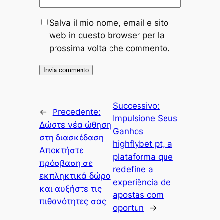
Salva il mio nome, email e sito
web in questo browser per la
prossima volta che commento.
Successivo:
←
Precedente:
Impulsione Seus
Δώστε νέα ώθηση
Ganhos
στη διασκέδαση
highflybet pt, a
Αποκτήστε
plataforma que
πρόσβαση σε
redefine a
εκπληκτικά δώρα
experiência de
και αυξήστε τις
apostas com
πιθανότητές σας
oportun
→