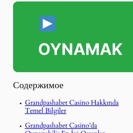
OYNAMAK
Содержимое
Grandpashabet Casino Hakkında
Temel Bilgiler
Grandpashabet Casino’da