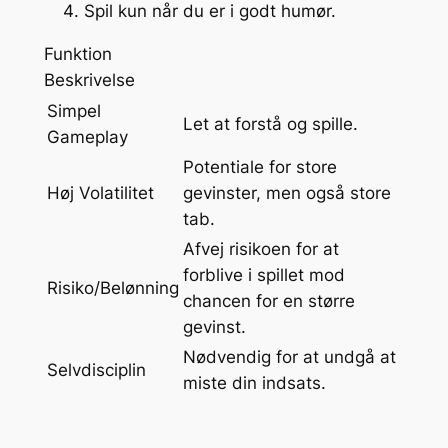
Spil kun når du er i godt humør.
Funktion
Beskrivelse
Simpel
Let at forstå og spille.
Gameplay
Potentiale for store
Høj Volatilitet
gevinster, men også store
tab.
Afvej risikoen for at
forblive i spillet mod
Risiko/Belønning
chancen for en større
gevinst.
Nødvendig for at undgå at
Selvdisciplin
miste din indsats.