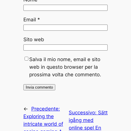
Email
*
Sito web
Salva il mio nome, email e sito
web in questo browser per la
prossima volta che commento.
←
Precedente:
Successivo:
Sätt
Exploring the
igång med
intricate world of
online spel En