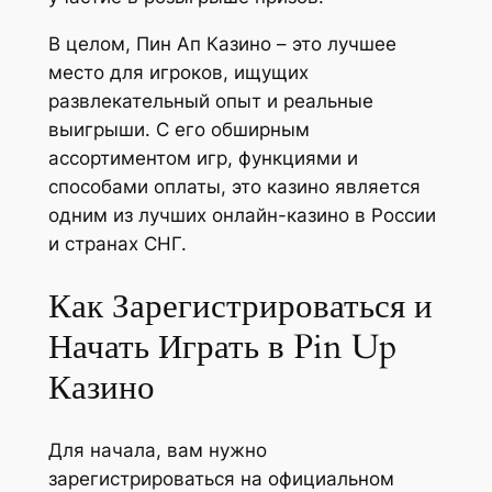
В целом, Пин Ап Казино – это лучшее
место для игроков, ищущих
развлекательный опыт и реальные
выигрыши. С его обширным
ассортиментом игр, функциями и
способами оплаты, это казино является
одним из лучших онлайн-казино в России
и странах СНГ.
Как Зарегистрироваться и
Начать Играть в Pin Up
Казино
Для начала, вам нужно
зарегистрироваться на официальном