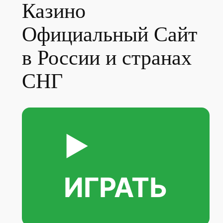
Казино
Официальный Сайт
в России и странах
СНГ
▶️
ИГРАТЬ