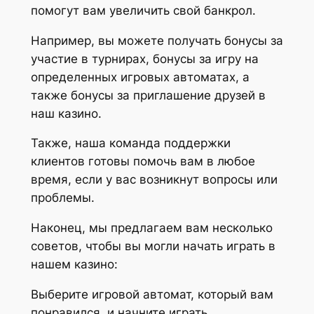
помогут вам увеличить свой банкрол.
Например, вы можете получать бонусы за
участие в турнирах, бонусы за игру на
определенных игровых автоматах, а
также бонусы за приглашение друзей в
наш казино.
Также, наша команда поддержки
клиентов готовы помочь вам в любое
время, если у вас возникнут вопросы или
проблемы.
Наконец, мы предлагаем вам несколько
советов, чтобы вы могли начать играть в
нашем казино:
Выберите игровой автомат, который вам
понравился, и начните играть.