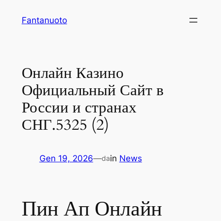
Vai
Fantanuoto
al
contenuto
Онлайн Казино
Официальный Сайт в
России и странах
СНГ.5325 (2)
Gen 19, 2026
—
in
News
da
Пин Ап Онлайн