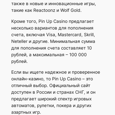
также в новые и инновационные игры,
такие как Reactoonz и Wolf Gold.
Кроме того, Pin Up Casino предлагает
несколько вариантов для пополнения
счета, включая Visa, Mastercard, Skrill,
Neteller и другие. Минимальная сумма
для пополнения счета составляет 10
рублей, а максимальная – 100 000
рублей.
Если вы ищете надежное и проверенное
онлайн-казино, то Pin Up Casino – это
отличный выбор. Официальный сайт
доступен в России и странах СНГ, и он
предлагает широкий спектр игровых
автоматов, рулетки, покера и других
азартных игр.