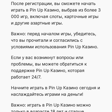
После регистрации, вы сможете начать
играть в Pin Up Казино, выбрав из более 3
000 игр, включая слоты, карточные игры
и другие азартные игры.
Важно: перед началом игры, убедитесь,
что вы прочитали и согласились с
условиями использования Pin Up Казино.
Если у вас возникнут вопросы или
проблемы, вы можете обратиться к
поддержке Pin Up Казино, которая
работает 24/7.
Начните играть в Pin Up Казино сегодня и
наслаждайтесь играми на деньги!
Важно: играть в Pin Up Казино можно
только в возрасте 18 лет и старше.