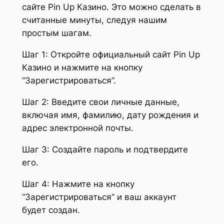
сайте Pin Up Казино. Это можно сделать в
считанные минуты, следуя нашим
простым шагам.
Шаг 1: Откройте официальный сайт Pin Up
Казино и нажмите на кнопку
“Зарегистрироваться”.
Шаг 2: Введите свои личные данные,
включая имя, фамилию, дату рождения и
адрес электронной почты.
Шаг 3: Создайте пароль и подтвердите
его.
Шаг 4: Нажмите на кнопку
“Зарегистрироваться” и ваш аккаунт
будет создан.