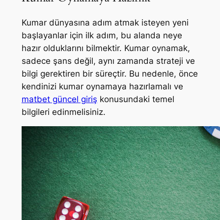
Kumar dünyasına adım atmak isteyen yeni
başlayanlar için ilk adım, bu alanda neye
hazır olduklarını bilmektir. Kumar oynamak,
sadece şans değil, aynı zamanda strateji ve
bilgi gerektiren bir süreçtir. Bu nedenle, önce
kendinizi kumar oynamaya hazırlamalı ve
matbet güncel giriş
konusundaki temel
bilgileri edinmelisiniz.