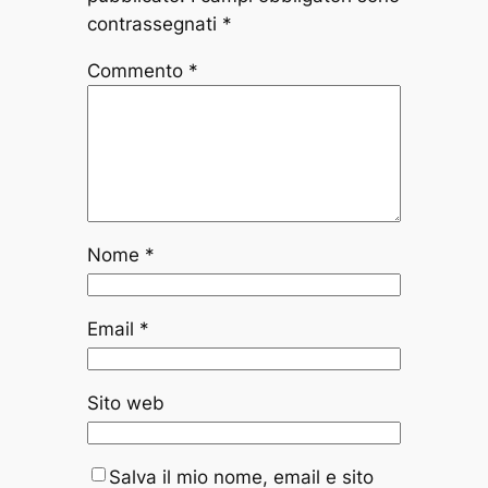
contrassegnati
*
Commento
*
Nome
*
Email
*
Sito web
Salva il mio nome, email e sito