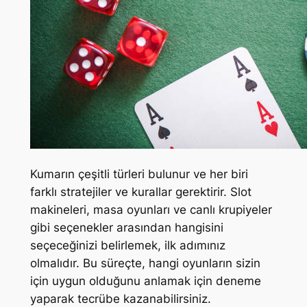
Kumarın çeşitli türleri bulunur ve her biri
farklı stratejiler ve kurallar gerektirir. Slot
makineleri, masa oyunları ve canlı krupiyeler
gibi seçenekler arasından hangisini
seçeceğinizi belirlemek, ilk adımınız
olmalıdır. Bu süreçte, hangi oyunların sizin
için uygun olduğunu anlamak için deneme
yaparak tecrübe kazanabilirsiniz.