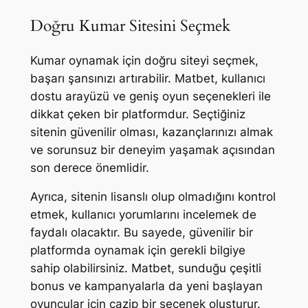
Doğru Kumar Sitesini Seçmek
Kumar oynamak için doğru siteyi seçmek,
başarı şansınızı artırabilir. Matbet, kullanıcı
dostu arayüzü ve geniş oyun seçenekleri ile
dikkat çeken bir platformdur. Seçtiğiniz
sitenin güvenilir olması, kazançlarınızı almak
ve sorunsuz bir deneyim yaşamak açısından
son derece önemlidir.
Ayrıca, sitenin lisanslı olup olmadığını kontrol
etmek, kullanıcı yorumlarını incelemek de
faydalı olacaktır. Bu sayede, güvenilir bir
platformda oynamak için gerekli bilgiye
sahip olabilirsiniz. Matbet, sunduğu çeşitli
bonus ve kampanyalarla da yeni başlayan
oyuncular için cazip bir seçenek oluşturur.