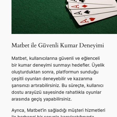
Matbet ile Güvenli Kumar Deneyimi
Matbet, kullanıcılarına güvenli ve eğlenceli
bir kumar deneyimi sunmayı hedefler. Üyelik
oluşturduktan sonra, platformun sunduğu
çeşitli oyunları deneyebilir ve kazanma
şansınızı artırabilirsiniz. Bu süreçte, kullanıcı
dostu arayüzü sayesinde rahatlıkla oyunlar
arasında geçiş yapabilirsiniz.
Ayrıca, Matbet’in sağladığı müşteri hizmetleri
ile herhangi bir sorunla karşılaştığınızda