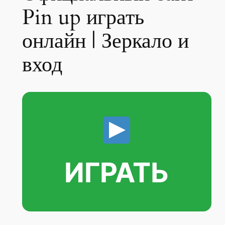
Pin up играть
онлайн | Зеркало и
вход
ИГРАТЬ