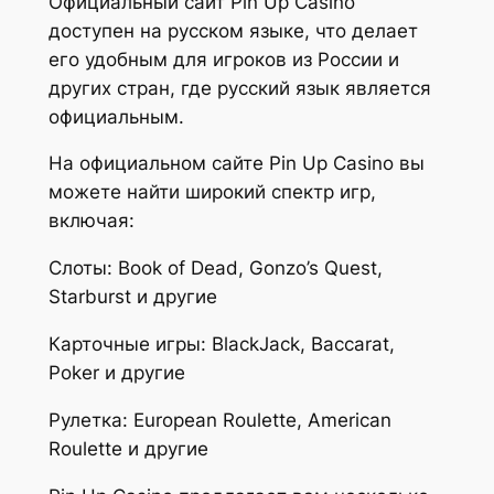
Официальный сайт Pin Up Casino
доступен на русском языке, что делает
его удобным для игроков из России и
других стран, где русский язык является
официальным.
На официальном сайте Pin Up Casino вы
можете найти широкий спектр игр,
включая:
Слоты: Book of Dead, Gonzo’s Quest,
Starburst и другие
Карточные игры: BlackJack, Baccarat,
Poker и другие
Рулетка: European Roulette, American
Roulette и другие