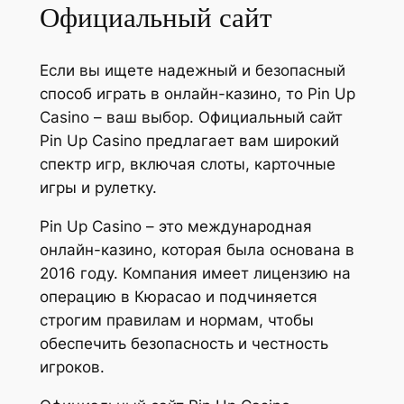
Официальный сайт
Если вы ищете надежный и безопасный
способ играть в онлайн-казино, то Pin Up
Casino – ваш выбор. Официальный сайт
Pin Up Casino предлагает вам широкий
спектр игр, включая слоты, карточные
игры и рулетку.
Pin Up Casino – это международная
онлайн-казино, которая была основана в
2016 году. Компания имеет лицензию на
операцию в Кюрасао и подчиняется
строгим правилам и нормам, чтобы
обеспечить безопасность и честность
игроков.