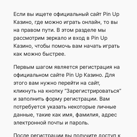
Если вы ищете официальный сайт Pin Up
Казино, где можно играть онлайн, то вы
на правом пути. В этом разделе мы
рассмотрим зеркало и вход в Pin Up
Казино, чтобы помочь вам начать играть
как можно быстрее.
Первым шагом является регистрация на
официальном сайте Pin Up Казино. Для
этого вам нужно перейти на сайт,
кликнуть на кнопку “Зарегистрироваться”
и заполнить форму регистрации. Вам
потребуется указать некоторые личные
данные, такие как имя, фамилия, адрес
электронной почты и пароль.
После регистрации вы получите доступ к