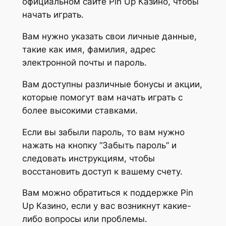
официальном сайте Pin Up Казино, чтобы
начать играть.
Вам нужно указать свои личные данные,
такие как имя, фамилия, адрес
электронной почты и пароль.
Вам доступны различные бонусы и акции,
которые помогут вам начать играть с
более высокими ставками.
Если вы забыли пароль, то вам нужно
нажать на кнопку “Забыть пароль” и
следовать инструкциям, чтобы
восстановить доступ к вашему счету.
Вам можно обратиться к поддержке Pin
Up Казино, если у вас возникнут какие-
либо вопросы или проблемы.