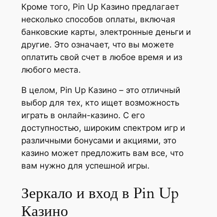
Кроме того, Pin Up Казино предлагает
несколько способов оплаты, включая
банковские карты, электронные деньги и
другие. Это означает, что вы можете
оплатить свой счет в любое время и из
любого места.
В целом, Pin Up Казино – это отличный
выбор для тех, кто ищет возможность
играть в онлайн-казино. С его
доступностью, широким спектром игр и
различными бонусами и акциями, это
казино может предложить вам все, что
вам нужно для успешной игры.
Зеркало и вход в Pin Up
Казино