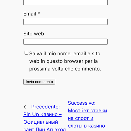
Email
*
Sito web
Salva il mio nome, email e sito
web in questo browser per la
prossima volta che commento.
Successivo:
←
Precedente:
Мостбет ставки
Pin Up Казино –
на спорт и
Официальный
слоты в казино
сайт Пин Ап вход