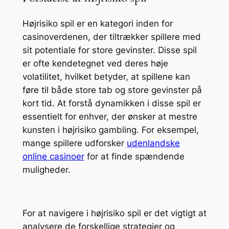
Højrisiko spil er en kategori inden for
casinoverdenen, der tiltrækker spillere med
sit potentiale for store gevinster. Disse spil
er ofte kendetegnet ved deres høje
volatilitet, hvilket betyder, at spillene kan
føre til både store tab og store gevinster på
kort tid. At forstå dynamikken i disse spil er
essentielt for enhver, der ønsker at mestre
kunsten i højrisiko gambling. For eksempel,
mange spillere udforsker
udenlandske
online casinoer
for at finde spændende
muligheder.
For at navigere i højrisiko spil er det vigtigt at
analysere de forskellige strategier og