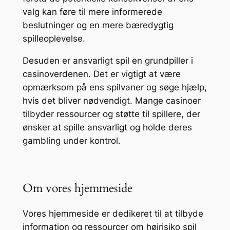
valg kan føre til mere informerede
beslutninger og en mere bæredygtig
spilleoplevelse.
Desuden er ansvarligt spil en grundpiller i
casinoverdenen. Det er vigtigt at være
opmærksom på ens spilvaner og søge hjælp,
hvis det bliver nødvendigt. Mange casinoer
tilbyder ressourcer og støtte til spillere, der
ønsker at spille ansvarligt og holde deres
gambling under kontrol.
Om vores hjemmeside
Vores hjemmeside er dedikeret til at tilbyde
information og ressourcer om højrisiko spil