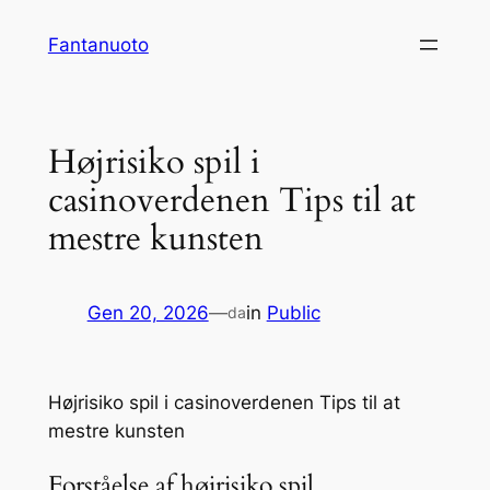
Vai
Fantanuoto
al
contenuto
Højrisiko spil i
casinoverdenen Tips til at
mestre kunsten
Gen 20, 2026
—
in
Public
da
Højrisiko spil i casinoverdenen Tips til at
mestre kunsten
Forståelse af højrisiko spil