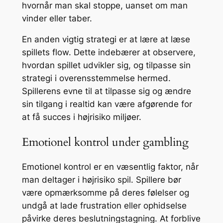
hvornår man skal stoppe, uanset om man
vinder eller taber.
En anden vigtig strategi er at lære at læse
spillets flow. Dette indebærer at observere,
hvordan spillet udvikler sig, og tilpasse sin
strategi i overensstemmelse hermed.
Spillerens evne til at tilpasse sig og ændre
sin tilgang i realtid kan være afgørende for
at få succes i højrisiko miljøer.
Emotionel kontrol under gambling
Emotionel kontrol er en væsentlig faktor, når
man deltager i højrisiko spil. Spillere bør
være opmærksomme på deres følelser og
undgå at lade frustration eller ophidselse
påvirke deres beslutningstagning. At forblive