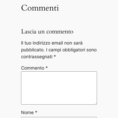
Commenti
Lascia un commento
Il tuo indirizzo email non sarà
pubblicato.
I campi obbligatori sono
contrassegnati
*
Commento
*
Nome
*