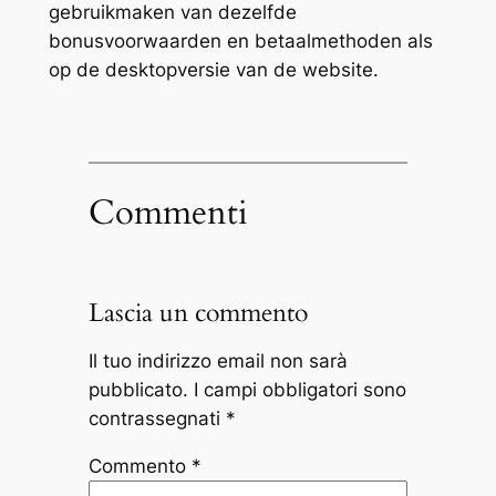
gebruikmaken van dezelfde
bonusvoorwaarden en betaalmethoden als
op de desktopversie van de website.
Commenti
Lascia un commento
Il tuo indirizzo email non sarà
pubblicato.
I campi obbligatori sono
contrassegnati
*
Commento
*