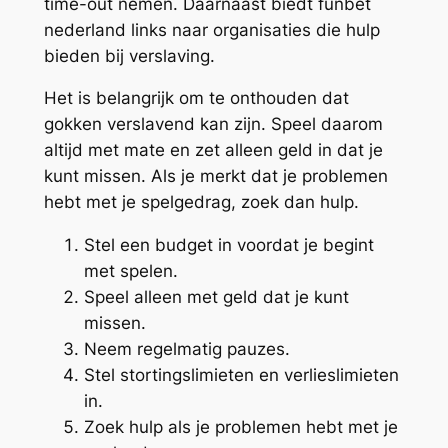
time-out nemen. Daarnaast biedt funbet
nederland links naar organisaties die hulp
bieden bij verslaving.
Het is belangrijk om te onthouden dat
gokken verslavend kan zijn. Speel daarom
altijd met mate en zet alleen geld in dat je
kunt missen. Als je merkt dat je problemen
hebt met je spelgedrag, zoek dan hulp.
Stel een budget in voordat je begint
met spelen.
Speel alleen met geld dat je kunt
missen.
Neem regelmatig pauzes.
Stel stortingslimieten en verlieslimieten
in.
Zoek hulp als je problemen hebt met je