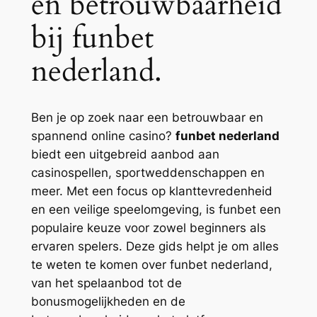
en betrouwbaarheid
bij funbet
nederland.
Ben je op zoek naar een betrouwbaar en
spannend online casino?
funbet nederland
biedt een uitgebreid aanbod aan
casinospellen, sportweddenschappen en
meer. Met een focus op klanttevredenheid
en een veilige speelomgeving, is funbet een
populaire keuze voor zowel beginners als
ervaren spelers. Deze gids helpt je om alles
te weten te komen over funbet nederland,
van het spelaanbod tot de
bonusmogelijkheden en de