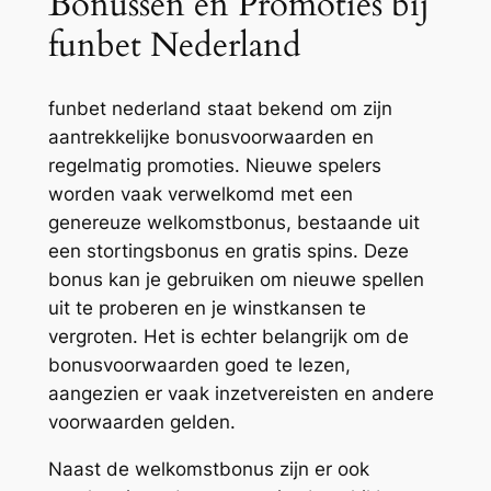
Bonussen en Promoties bij
funbet Nederland
funbet nederland staat bekend om zijn
aantrekkelijke bonusvoorwaarden en
regelmatig promoties. Nieuwe spelers
worden vaak verwelkomd met een
genereuze welkomstbonus, bestaande uit
een stortingsbonus en gratis spins. Deze
bonus kan je gebruiken om nieuwe spellen
uit te proberen en je winstkansen te
vergroten. Het is echter belangrijk om de
bonusvoorwaarden goed te lezen,
aangezien er vaak inzetvereisten en andere
voorwaarden gelden.
Naast de welkomstbonus zijn er ook