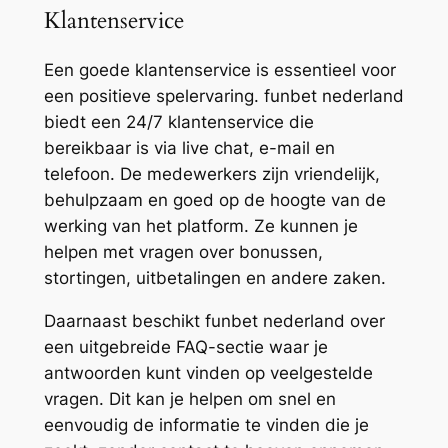
Klantenservice
Een goede klantenservice is essentieel voor
een positieve spelervaring. funbet nederland
biedt een 24/7 klantenservice die
bereikbaar is via live chat, e-mail en
telefoon. De medewerkers zijn vriendelijk,
behulpzaam en goed op de hoogte van de
werking van het platform. Ze kunnen je
helpen met vragen over bonussen,
stortingen, uitbetalingen en andere zaken.
Daarnaast beschikt funbet nederland over
een uitgebreide FAQ-sectie waar je
antwoorden kunt vinden op veelgestelde
vragen. Dit kan je helpen om snel en
eenvoudig de informatie te vinden die je