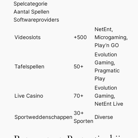
Spelcategorie
Aantal Spellen
Softwareproviders
NetEnt,
Videoslots
+500
Microgaming,
Play’n GO
Evolution
Gaming,
Tafelspellen
50+
Pragmatic
Play
Evolution
Live Casino
70+
Gaming,
NetEnt Live
30+
Sportweddenschappen
Diverse
Sporten