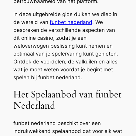
betrouwbaarheid van het platform.
In deze uitgebreide gids duiken we diep in
de wereld van
funbet nederland
. We
bespreken de verschillende aspecten van
dit online casino, zodat je een
weloverwogen beslissing kunt nemen en
optimaal van je spelervaring kunt genieten.
Ontdek de voordelen, de valkuilen en alles
wat je moet weten voordat je begint met
spelen bij funbet nederland.
Het Spelaanbod van funbet
Nederland
funbet nederland beschikt over een
indrukwekkend spelaanbod dat voor elk wat