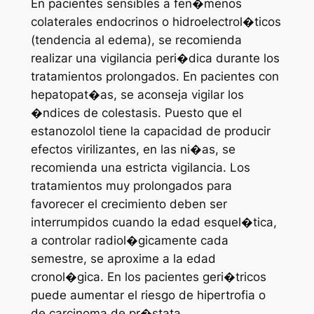
En pacientes sensibles a fen�menos
colaterales endocrinos o hidroelectrol�ticos
(tendencia al edema), se recomienda
realizar una vigilancia peri�dica durante los
tratamientos prolongados. En pacientes con
hepatopat�as, se aconseja vigilar los
�ndices de colestasis. Puesto que el
estanozolol tiene la capacidad de producir
efectos virilizantes, en las ni�as, se
recomienda una estricta vigilancia. Los
tratamientos muy prolongados para
favorecer el crecimiento deben ser
interrumpidos cuando la edad esquel�tica,
a controlar radiol�gicamente cada
semestre, se aproxime a la edad
cronol�gica. En los pacientes geri�tricos
puede aumentar el riesgo de hipertrofia o
de carcinoma de pr�stata.