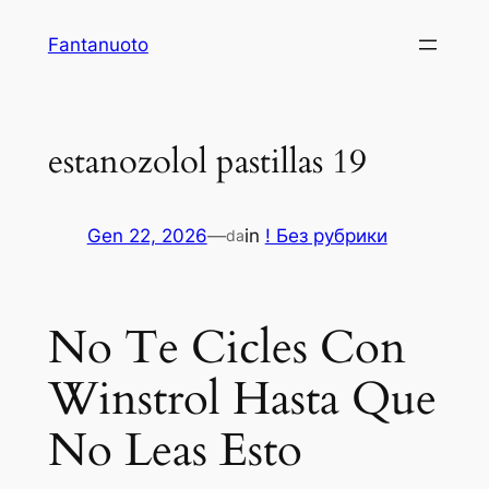
Vai
Fantanuoto
al
contenuto
estanozolol pastillas 19
Gen 22, 2026
—
in
! Без рубрики
da
No Te Cicles Con
Winstrol Hasta Que
No Leas Esto