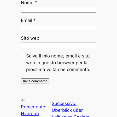
Nome
*
Email
*
Sito web
Salva il mio nome, email e sito
web in questo browser per la
prossima volta che commento.
←
Successivo:
Precedente:
Überblick über
Hvordan
Lollyspins Casino: