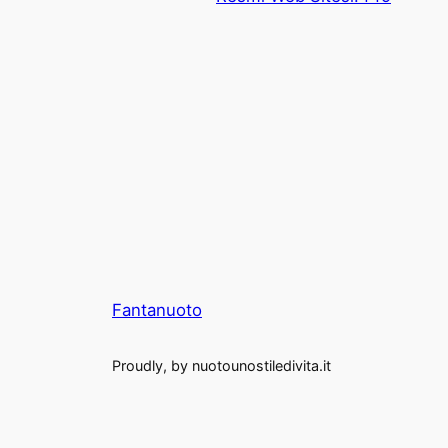
Fantanuoto
Proudly, by nuotounostiledivita.it