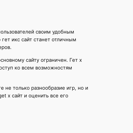
 пользователей своим удобным
гет икс сайт станет отличным
еров.
основному сайту ограничен. Гет х
доступ ко всем возможностям
 не только разнообразие игр, но и
et x сайт и оценить все его