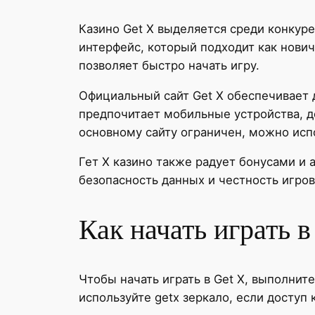
Казино Get X выделяется среди конкур
интерфейс, который подходит как нович
позволяет быстро начать игру.
Официальный сайт Get X обеспечивает д
предпочитает мобильные устройства, до
основному сайту ограничен, можно испо
Гет Х казино также радует бонусами и 
безопасность данных и честность игро
Как начать играть 
Чтобы начать играть в Get X, выполнит
используйте getx зеркало, если доступ