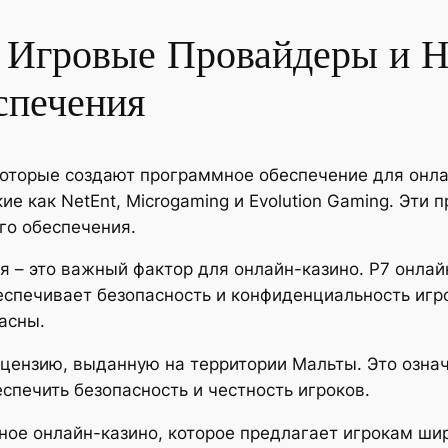
 Игровые Провайдеры и 
спечения
оторые создают программное обеспечение для онлай
е как NetEnt, Microgaming и Evolution Gaming. Эти
го обеспечения.
 – это важный фактор для онлайн-казино. Р7 онлай
спечивает безопасность и конфиденциальность игро
асны.
ицензию, выданную на территории Мальты. Это означ
спечить безопасность и честность игроков.
ное онлайн-казино, которое предлагает игрокам шир