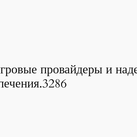
игровые провайдеры и над
печения.3286