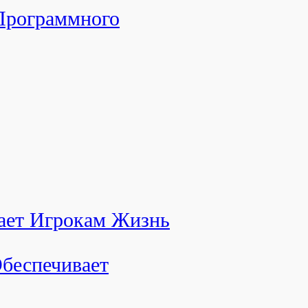
Программного
ает Игрокам Жизнь
Обеспечивает