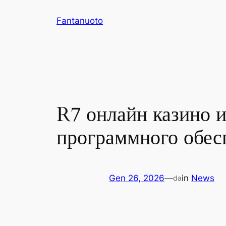
Vai
Fantanuoto
al
contenuto
R7 онлайн казино 
программного обес
Gen 26, 2026
—
in
News
da