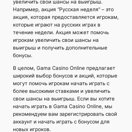
увеличить свои шансы на выигрыш.
Например, акция “Русская неделя” – это
акция, которая предоставляется игрокам,
которые играют на русских играх в
течение недели. Акция может помочь
игрокам увеличить свои шансы на
выигрыш и получить дополнительные
бонусы.
В целом, Gama Casino Online предлагает
широкий выбор бонусов и акций, которые
могут помочь игрокам начать играть с
более высокими ставками и увеличить
свои шансы на выигрыш. Если вы хотите
начать играть в Gama Casino Online, мы
рекомендуем вам зарегистрировать свой
аккаунт и начать играть с бонусом для
новых игроков.