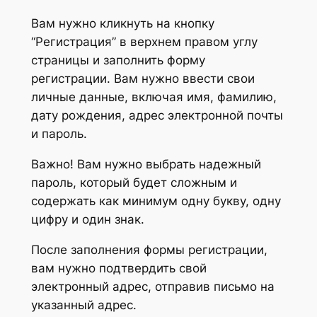
Вам нужно кликнуть на кнопку
“Регистрация” в верхнем правом углу
страницы и заполнить форму
регистрации. Вам нужно ввести свои
личные данные, включая имя, фамилию,
дату рождения, адрес электронной почты
и пароль.
Важно! Вам нужно выбрать надежный
пароль, который будет сложным и
содержать как минимум одну букву, одну
цифру и один знак.
После заполнения формы регистрации,
вам нужно подтвердить свой
электронный адрес, отправив письмо на
указанный адрес.