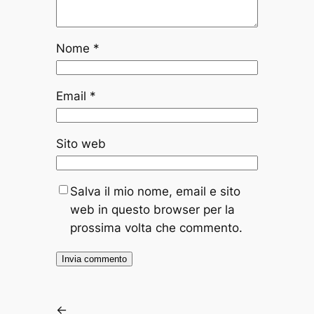
Nome
*
Email
*
Sito web
Salva il mio nome, email e sito
web in questo browser per la
prossima volta che commento.
←