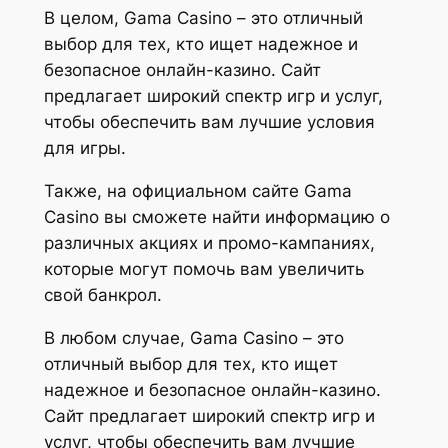
В целом, Gama Casino – это отличный
выбор для тех, кто ищет надежное и
безопасное онлайн-казино. Сайт
предлагает широкий спектр игр и услуг,
чтобы обеспечить вам лучшие условия
для игры.
Также, на официальном сайте Gama
Casino вы сможете найти информацию о
различных акциях и промо-кампаниях,
которые могут помочь вам увеличить
свой банкрол.
В любом случае, Gama Casino – это
отличный выбор для тех, кто ищет
надежное и безопасное онлайн-казино.
Сайт предлагает широкий спектр игр и
услуг, чтобы обеспечить вам лучшие