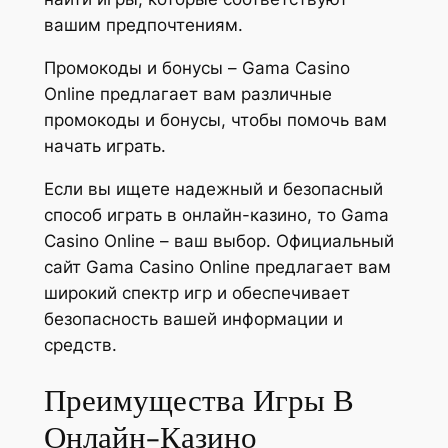
вашим предпочтениям.
Промокоды и бонусы – Gama Casino
Online предлагает вам различные
промокоды и бонусы, чтобы помочь вам
начать играть.
Если вы ищете надежный и безопасный
способ играть в онлайн-казино, то Gama
Casino Online – ваш выбор. Официальный
сайт Gama Casino Online предлагает вам
широкий спектр игр и обеспечивает
безопасность вашей информации и
средств.
Преимущества Игры В
Онлайн-Казино