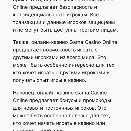
Online предлагает безопасность и
конфиденциальность игрокам. Все
транзакции и данные игроков защищены
и не могут быть доступны третьим лицам.
Также, онлайн-казино Gama Casino Online
предлагает возможность играть с
другими игроками из всего мира. Это
может быть особенно интересно для тех,
кто хочет играть с другими игроками и
получать опыт игры в казино.
Наконец, онлайн-казино Gama Casino
Online предлагает бонусы и промокоды
для новых и постоянных игроков. Это
может быть особенно полезно для тех,
кто хочет начать играть в казино или
увеличить свой банк.