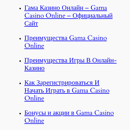
Гама Казино Онлайн – Gama
Casino Online – Официальный
Сайт
Преимущества Gama Casino
Online
Преимущества Игры В Онлайн-
Казино
Как Зарегистрироваться И
Начать Играть в Gama Casino
Online
Бонусы и акции в Gama Casino
Online