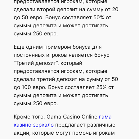
предоставляется игрокам, которые
сделали второй депозит на сумму от 20
до 50 евро. Бонус составляет 50% от
суммы депозита и может достигать
суммы 250 евро.
Еще одним примером бонуса для
постоянных игроков является бонус
“Третий депозит”, который
предоставляется игрокам, которые
сделали третий депозит на сумму от 50
до 100 евро. Бонус составляет 25% от
суммы депозита и может достигать
суммы 250 евро.
Кроме того, Gama Casino Online
гама
казино зеркало
предлагает различные
акции, которые могут помочь игрокам