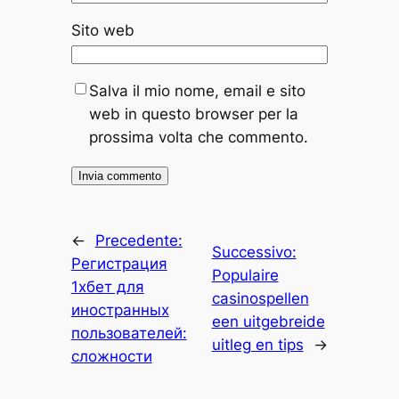
Sito web
Salva il mio nome, email e sito
web in questo browser per la
prossima volta che commento.
←
Precedente:
Successivo:
Регистрация
Populaire
1хбет для
casinospellen
иностранных
een uitgebreide
пользователей:
uitleg en tips
→
сложности