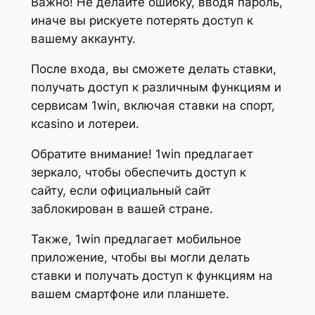
Важно! Не делайте ошибку, вводя пароль,
иначе вы рискуете потерять доступ к
вашему аккаунту.
После входа, вы сможете делать ставки,
получать доступ к различным функциям и
сервисам 1win, включая ставки на спорт,
кcasino и лотереи.
Обратите внимание! 1win предлагает
зеркало, чтобы обеспечить доступ к
сайту, если официальный сайт
заблокирован в вашей стране.
Также, 1win предлагает мобильное
приложение, чтобы вы могли делать
ставки и получать доступ к функциям на
вашем смартфоне или планшете.