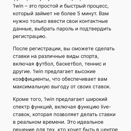
1win – это простой и быстрый процесс,
который займет не более 5 минут. Вам
нужно только ввести свои контактные
данные, выбрать пароль и подтвердить
регистрацию.
После регистрации, вы сможете сделать
ставки на различные виды спорта,
включая футбол, баскетбол, теннис и
другие. 1win предлагает высокие
коэффициенты, что обеспечивает вам
максимальную выгоду от своих ставок.
Кроме того, 1win предлагает широкий
спектр функций, включая функцию live-
ставок, которая позволяет делать ставки
в реальном времени. Это идеальное
решение для тех, кто хочет быть в центре