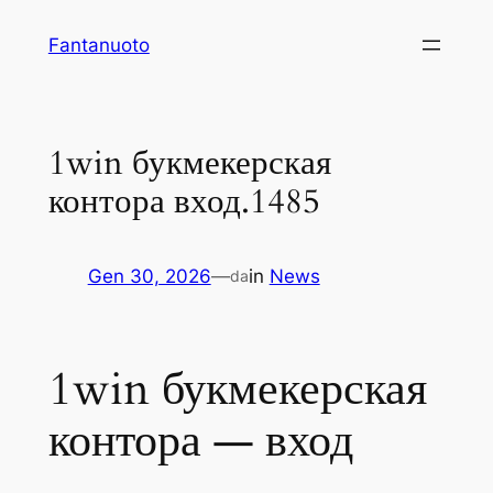
Vai
Fantanuoto
al
contenuto
1win букмекерская
контора вход.1485
Gen 30, 2026
—
in
News
da
1win букмекерская
контора — вход