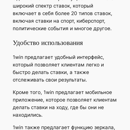
широкий спектр ставок, который
включает в себя более 20 типов ставок,
включая ставки на спорт, киберспорт,
политические события и многое другое.
Удобство использования
1win предлагает удобный интерфейс,
который позволяет клиентам легко и
быстро делать ставки, а также
отслеживать свои результаты.
Кроме того, 1win предлагает мобильное
приложение, которое позволяет клиентам
делать ставки на ходу, где бы они не
находились.
1win также предлагает функцию зеркала,