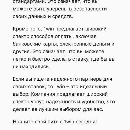
стандартами. Это означает, что вы
можете быть уверены в безопасности
своих данных и средств.
Кроме того, 1win предлагает широкий
спектр способов оплаты, включая
банковские карты, электронные деньги и
другие. Это означает, что вы можете
легко и быстро сделать ставку, где бы вы
ни находились.
Если вы ищете надежного партнера для
своих ставок, то 1win – это идеальный
выбор. Компания предлагает широкий
спектр услуг, надежность и удобство, что
делает ее лучшим выбором для вас.
Начните свой путь с 1win сегодня!