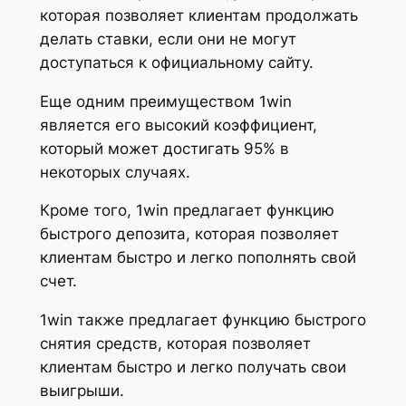
которая позволяет клиентам продолжать
делать ставки, если они не могут
доступаться к официальному сайту.
Еще одним преимуществом 1win
является его высокий коэффициент,
который может достигать 95% в
некоторых случаях.
Кроме того, 1win предлагает функцию
быстрого депозита, которая позволяет
клиентам быстро и легко пополнять свой
счет.
1win также предлагает функцию быстрого
снятия средств, которая позволяет
клиентам быстро и легко получать свои
выигрыши.