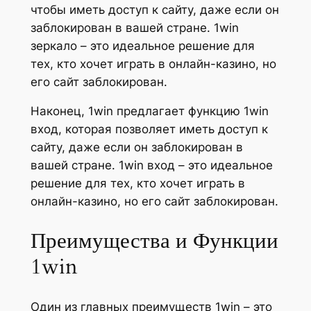
чтобы иметь доступ к сайту, даже если он
заблокирован в вашей стране. 1win
зеркало – это идеальное решение для
тех, кто хочет играть в онлайн-казино, но
его сайт заблокирован.
Наконец, 1win предлагает функцию 1win
вход, которая позволяет иметь доступ к
сайту, даже если он заблокирован в
вашей стране. 1win вход – это идеальное
решение для тех, кто хочет играть в
онлайн-казино, но его сайт заблокирован.
Преимущества и Функции
1win
Один из главных преимуществ 1win – это