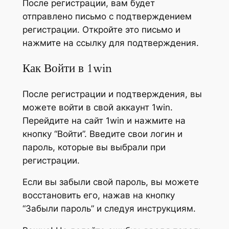
После регистрации, вам будет
отправлено письмо с подтверждением
регистрации. Откройте это письмо и
нажмите на ссылку для подтверждения.
Как Войти в 1win
После регистрации и подтверждения, вы
можете войти в свой аккаунт 1win.
Перейдите на сайт 1win и нажмите на
кнопку “Войти”. Введите свои логин и
пароль, которые вы выбрали при
регистрации.
Если вы забыли свой пароль, вы можете
восстановить его, нажав на кнопку
“Забыли пароль” и следуя инструкциям.