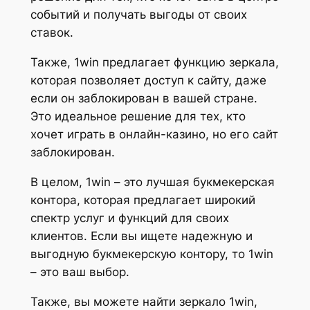
событий и получать выгоды от своих
ставок.
Также, 1win предлагает функцию зеркала,
которая позволяет доступ к сайту, даже
если он заблокирован в вашей стране.
Это идеальное решение для тех, кто
хочет играть в онлайн-казино, но его сайт
заблокирован.
В целом, 1win – это лучшая букмекерская
контора, которая предлагает широкий
спектр услуг и функций для своих
клиентов. Если вы ищете надежную и
выгодную букмекерскую контору, то 1win
– это ваш выбор.
Также, вы можете найти зеркало 1win,