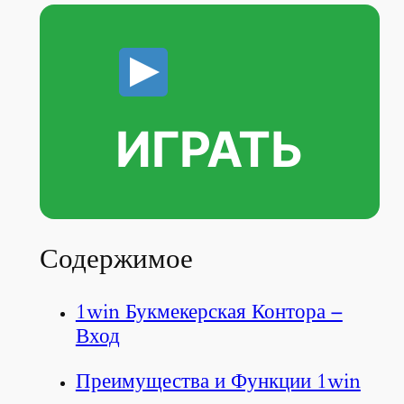
ИГРАТЬ
Содержимое
1win Букмекерская Контора –
Вход
Преимущества и Функции 1win