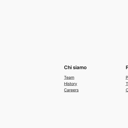
Chi siamo
Team
P
History
T
Careers
C