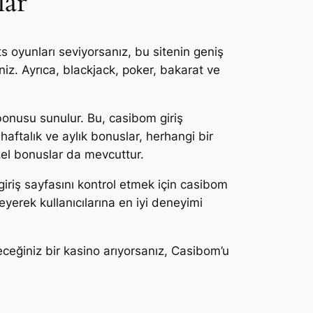
lar
ts oyunları seviyorsanız, bu sitenin geniş
siniz. Ayrıca, blackjack, poker, bakarat ve
 bonusu sunulur. Bu, casibom giriş
haftalık ve aylık bonuslar, herhangi bir
 özel bonuslar da mevcuttur.
giriş sayfasını kontrol etmek için casibom
eyerek kullanıcılarına en iyi deneyimi
eceğiniz bir kasino arıyorsanız, Casibom’u