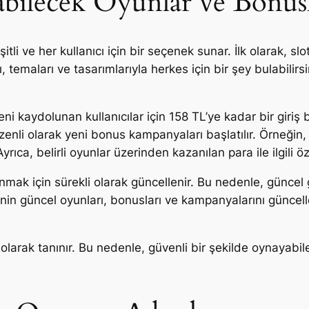
bilecek Oyunlar ve Bonus
i ve her kullanıcı için bir seçenek sunar. İlk olarak, slo
rı, temaları ve tasarımlarıyla herkes için bir şey bulabilir
i kaydolunan kullanıcılar için 158 TL’ye kadar bir giriş
üzenli olarak yeni bonus kampanyaları başlatılır. Örneğin, 
yrıca, belirli oyunlar üzerinden kazanılan para ile ilgili
nmak için sürekli olarak güncellenir. Bu nedenle, güncel 
enin güncel oyunları, bonusları ve kampanyalarını güncell
 olarak tanınır. Bu nedenle, güvenli bir şekilde oynayabil