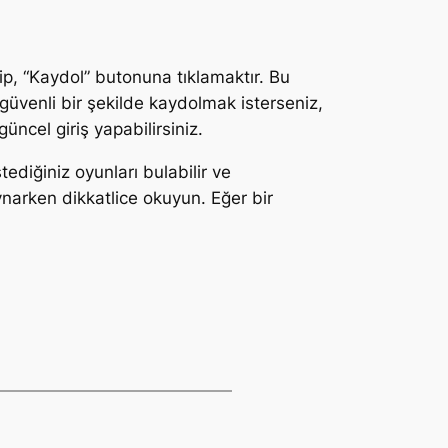
p, “Kaydol” butonuna tıklamaktır. Bu
a güvenli bir şekilde kaydolmak isterseniz,
ncel giriş yapabilirsiniz.
ediğiniz oyunları bulabilir ve
ynarken dikkatlice okuyun. Eğer bir