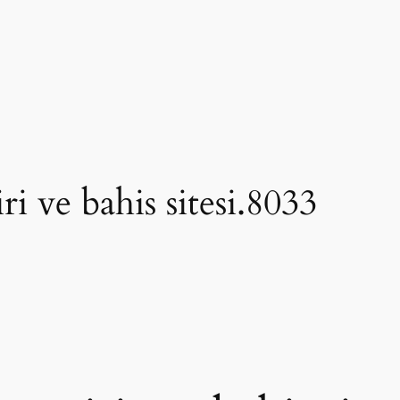
i ve bahis sitesi.8033