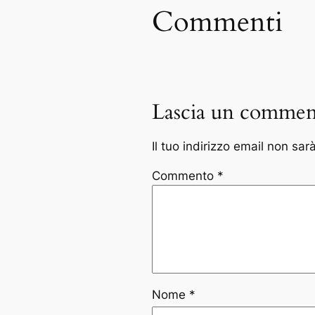
Commenti
Lascia un commen
Il tuo indirizzo email non sar
Commento
*
Nome
*