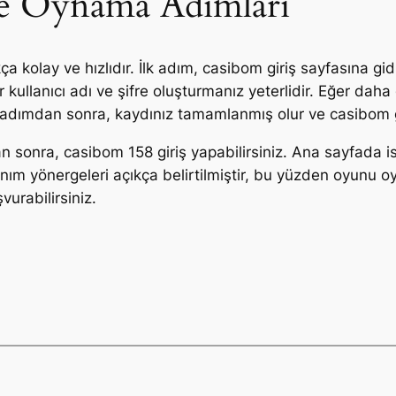
ve Oynama Adımları
olay ve hızlıdır. İlk adım, casibom giriş sayfasına gidi
r kullanıcı adı ve şifre oluşturmanız yeterlidir. Eğer dah
u adımdan sonra, kaydınız tamamlanmış olur ve casibom gü
sonra, casibom 158 giriş yapabilirsiniz. Ana sayfada ist
anım yönergeleri açıkça belirtilmiştir, bu yüzden oyunu o
vurabilirsiniz.