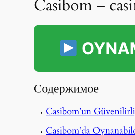
Casibom – casin
OYNA
Содержимое
Casibom’un Güvenilirli
Casibom’da Oynanabile