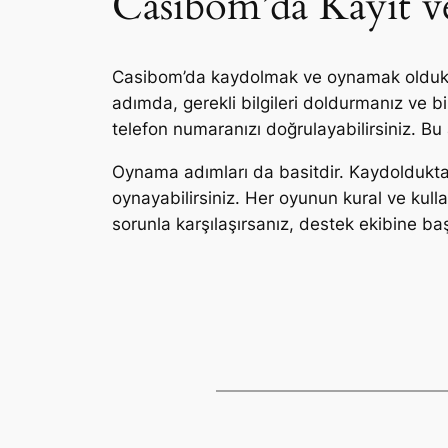
Casibom’da Kayıt 
Casibom’da kaydolmak ve oynamak oldukça k
adımda, gerekli bilgileri doldurmanız ve bi
telefon numaranızı doğrulayabilirsiniz. B
Oynama adımları da basitdir. Kaydolduktan 
oynayabilirsiniz. Her oyunun kural ve kull
sorunla karşılaşırsanız, destek ekibine baş