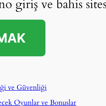
o giriş ve bahis sites
MAK
ği ve Güvenliği
cek Oyunlar ve Bonuslar