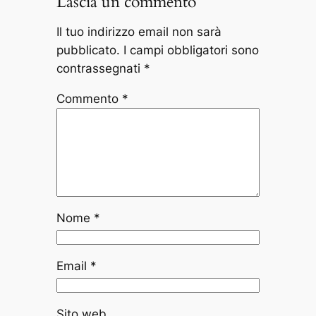
Lascia un commento
Il tuo indirizzo email non sarà
pubblicato.
I campi obbligatori sono
contrassegnati
*
Commento
*
Nome
*
Email
*
Sito web