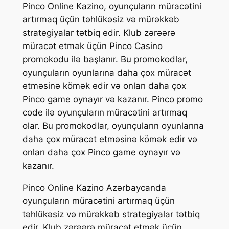
Pinco Online Kazino, oyunçuların müracətini
artırmaq üçün təhlükəsiz və mürəkkəb
strategiyalar tətbiq edir. Klub zərəərə
müracət etmək üçün Pinco Casino
promokodu ilə başlanır. Bu promokodlar,
oyunçuların oyunlarına daha çox müracət
etməsinə kömək edir və onları daha çox
Pinco game oynayır və kazanır. Pinco promo
code ilə oyunçuların müracətini artırmaq
olar. Bu promokodlar, oyunçuların oyunlarına
daha çox müracət etməsinə kömək edir və
onları daha çox Pinco game oynayır və
kazanır.
Pinco Online Kazino Azərbaycanda
oyunçuların müracətini artırmaq üçün
təhlükəsiz və mürəkkəb strategiyalar tətbiq
edir. Klub zərəərə müracət etmək üçün