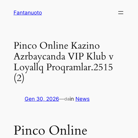
Vai
Fantanuoto
al
contenuto
Pinco Online Kazino
Azrbaycanda VIP Klub v
Loyallq Proqramlar.2515
(2)
Gen 30, 2026
—
in
News
da
Pinco Online