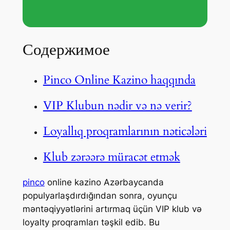
Содержимое
Pinco Online Kazino haqqında
VIP Klubun nədir və nə verir?
Loyallıq proqramlarının nəticələri
Klub zərəərə müracət etmək
pinco
online kazino Azərbaycanda
populyarlaşdırdığından sonra, oyunçu
məntəqiyyətlərini artırmaq üçün VIP klub və
loyalty proqramları təşkil edib. Bu