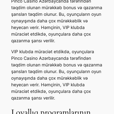
Pinco Casino Azərbaycanda tərəfindən
təqdim olunan mürəkkəb bonus və qazanma
şansları təqdim olunur. Bu, oyunçuların oyun
oynayışında daha çox mürəkkəblik və
heyecan verir. Həmçinin, VIP klubda
müraciət etdikdə, oyunçulara daha çox
qazanma şansı verilir.
VIP klubda müraciət etdikdə, oyunçulara
Pinco Casino Azərbaycanda tərəfindən
təqdim olunan mürəkkəb bonus və qazanma
şansları təqdim olunur. Bu, oyunçuların oyun
oynayışında daha çox mürəkkəblik və
heyecan verir. Həmçinin, VIP klubda
müraciət etdikdə, oyunçulara daha çox
qazanma şansı verilir.
Loyallıq proqramlarının