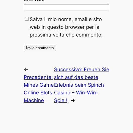
Salva il mio nome, email e sito
web in questo browser per la
prossima volta che commento.
←
Successivo:
Freuen Sie
Precedente:
sich auf das beste
Mines Game
Erlebnis beim Spinch
Online Slots
Casino – Win-Win-
Machine
Spiel!
→