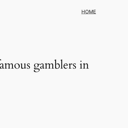
HOME
famous gamblers in