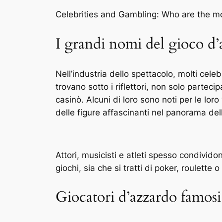
Celebrities and Gambling: Who are the m
I grandi nomi del gioco d’
Nell’industria dello spettacolo, molti cel
trovano sotto i riflettori, non solo parteci
casinò. Alcuni di loro sono noti per le lor
delle figure affascinanti nel panorama dell
Attori, musicisti e atleti spesso condivido
giochi, sia che si tratti di poker, roulett
Giocatori d’azzardo famosi