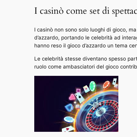
I casinò come set di spetta
I casinò non sono solo luoghi di gioco, ma
d’azzardo, portando le celebrità ad interag
hanno reso il gioco d’azzardo un tema cent
Le celebrità stesse diventano spesso part
ruolo come ambasciatori del gioco contri