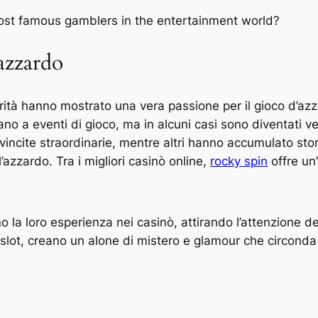
ost famous gamblers in the entertainment world?
azzardo
ebrità hanno mostrato una vera passione per il gioco d’a
pano a eventi di gioco, ma in alcuni casi sono diventati ve
o vincite straordinarie, mentre altri hanno accumulato stor
’azzardo. Tra i migliori casinò online,
rocky spin
offre un
no la loro esperienza nei casinò, attirando l’attenzione d
e o slot, creano un alone di mistero e glamour che circond