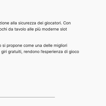
nzione alla sicurezza dei giocatori. Con
iochi da tavolo alle più moderne slot
o si propone come una delle migliori
giri gratuiti, rendono l’esperienza di gioco