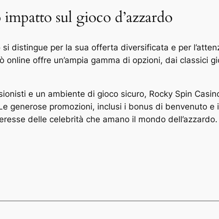
 impatto sul gioco d’azzardo
si distingue per la sua offerta diversificata e per l’atte
nò online offre un’ampia gamma di opzioni, dai classici g
ssionisti e un ambiente di gioco sicuro, Rocky Spin Casin
Le generose promozioni, inclusi i bonus di benvenuto e i 
nteresse delle celebrità che amano il mondo dell’azzardo.