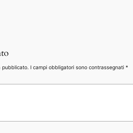
to
à pubblicato.
I campi obbligatori sono contrassegnati
*