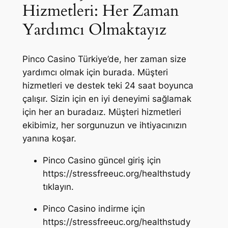
Hizmetleri: Her Zaman
Yardımcı Olmaktayız
Pinco Casino Türkiye’de, her zaman size
yardımcı olmak için burada. Müşteri
hizmetleri ve destek teki 24 saat boyunca
çalışır. Sizin için en iyi deneyimi sağlamak
için her an buradaız. Müşteri hizmetleri
ekibimiz, her sorgunuzun ve ihtiyacınızın
yanına koşar.
Pinco Casino güncel giriş için
https://stressfreeuc.org/healthstudy
tıklayın.
Pinco Casino indirme için
https://stressfreeuc.org/healthstudy