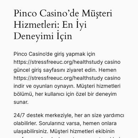
Pinco Casino’de Müşteri
Hizmetleri: En İyi
Deneyimi İçin
Pinco Casino’de giriş yapmak için
https://stressfreeuc.org/healthstudy casino
güncel giriş sayfasını ziyaret edin. Hemen
https://stressfreeuc.org/healthstudy casino
indir ve oyunları oynayın. Müşteri hizmetleri
bölümü, her kullanıcı için özel bir deneyim
sunar.
24/7 destek merkeziyle, her an size yardımcı
olabilirler. Sorularınız varsa, hemen onlara
ulaşabilirsiniz. Müşteri hizmetleri ekibinin