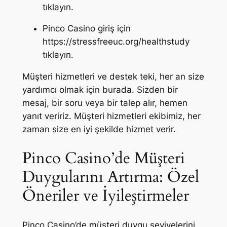
tıklayın.
Pinco Casino giriş için
https://stressfreeuc.org/healthstudy
tıklayın.
Müşteri hizmetleri ve destek teki, her an size
yardımcı olmak için burada. Sizden bir
mesaj, bir soru veya bir talep alır, hemen
yanıt veririz. Müşteri hizmetleri ekibimiz, her
zaman size en iyi şekilde hizmet verir.
Pinco Casino’de Müşteri
Duygularını Artırma: Özel
Öneriler ve İyileştirmeler
Pinco Casino’de müşteri duygu seviyelerini