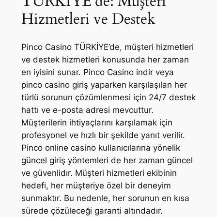
TÜRKİYE’de: Müşteri
Hizmetleri ve Destek
Pinco Casino TÜRKİYE’de, müşteri hizmetleri
ve destek hizmetleri konusunda her zaman
en iyisini sunar. Pinco Casino indir veya
pinco casino giriş yaparken karşılaşılan her
türlü sorunun çözümlenmesi için 24/7 destek
hattı ve e-posta adresi mevcuttur.
Müşterilerin ihtiyaçlarını karşılamak için
profesyonel ve hızlı bir şekilde yanıt verilir.
Pinco online casino kullanıcılarına yönelik
güncel giriş yöntemleri de her zaman güncel
ve güvenlidır. Müşteri hizmetleri ekibinin
hedefi, her müşteriye özel bir deneyim
sunmaktır. Bu nedenle, her sorunun en kısa
sürede çözüleceği garanti altındadır.