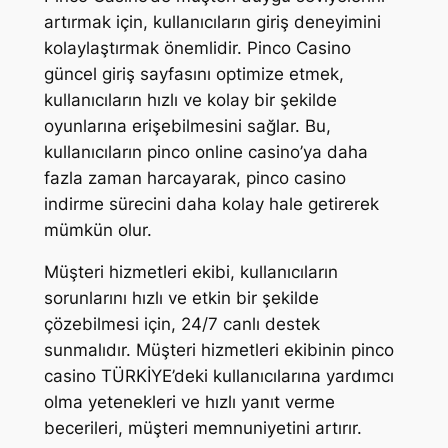
artırmak için, kullanıcıların giriş deneyimini
kolaylaştırmak önemlidir. Pinco Casino
güncel giriş sayfasını optimize etmek,
kullanıcıların hızlı ve kolay bir şekilde
oyunlarına erişebilmesini sağlar. Bu,
kullanıcıların pinco online casino’ya daha
fazla zaman harcayarak, pinco casino
indirme sürecini daha kolay hale getirerek
mümkün olur.
Müşteri hizmetleri ekibi, kullanıcıların
sorunlarını hızlı ve etkin bir şekilde
çözebilmesi için, 24/7 canlı destek
sunmalıdır. Müşteri hizmetleri ekibinin pinco
casino TÜRKİYE’deki kullanıcılarına yardımcı
olma yetenekleri ve hızlı yanıt verme
becerileri, müşteri memnuniyetini artırır.