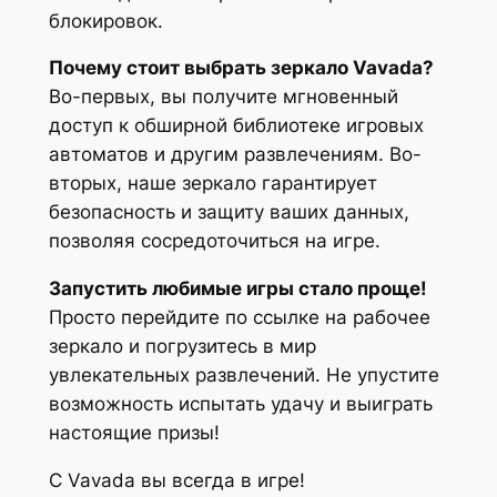
блокировок.
Почему стоит выбрать зеркало Vavada?
Во-первых, вы получите мгновенный
доступ к обширной библиотеке игровых
автоматов и другим развлечениям. Во-
вторых, наше зеркало гарантирует
безопасность и защиту ваших данных,
позволяя сосредоточиться на игре.
Запустить любимые игры стало проще!
Просто перейдите по ссылке на рабочее
зеркало и погрузитесь в мир
увлекательных развлечений. Не упустите
возможность испытать удачу и выиграть
настоящие призы!
С Vavada вы всегда в игре!