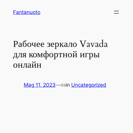
Vai
Fantanuoto
al
contenuto
Рабочее зеркало Vavada
для комфортной игры
онлайн
Mag 11, 2023
—
in
Uncategorized
da