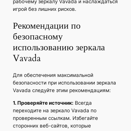
рабочему зеркалу Vavada и наслаждаться
игрой без лишних рисков.
Рекомендации по
безопасному
использованию зеркала
Vavada
Для обеспечения максимальной
безопасности при использовании зеркала
Vavada следуйте этим рекомендациям:
1. Проверяйте источник:
Всегда
переходите на зеркало Vavada по
проверенным ссылкам. Избегайте
сторонних веб-сайтов, которые