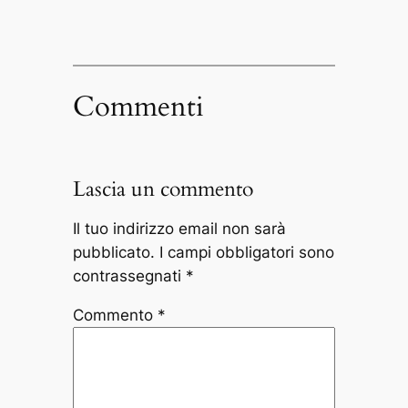
Commenti
Lascia un commento
Il tuo indirizzo email non sarà
pubblicato.
I campi obbligatori sono
contrassegnati
*
Commento
*