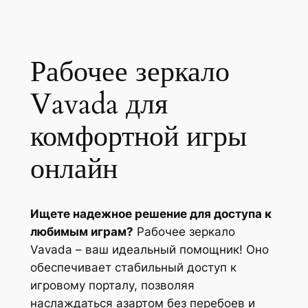
Рабочее зеркало
Vavada для
комфортной игры
онлайн
Ищете надежное решение для доступа к
любимым играм?
Рабочее зеркало
Vavada – ваш идеальный помощник! Оно
обеспечивает стабильный доступ к
игровому порталу, позволяя
наслаждаться азартом без перебоев и