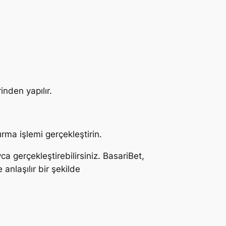
inden yapılır.
ma işlemi gerçekleştirin.
a gerçekleştirebilirsiniz. BasariBet,
anlaşılır bir şekilde