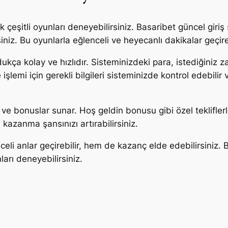
 çeşitli oyunları deneyebilirsiniz. Basaribet güncel giri
iniz. Bu oyunlarla eğlenceli ve heyecanlı dakikalar geçireb
ukça kolay ve hızlıdır. Sisteminizdeki para, istediğiniz
 işlemi için gerekli bilgileri sisteminizde kontrol edebili
 ve bonuslar sunar. Hoş geldin bonusu gibi özel tekliflerle
a kazanma şansınızı artırabilirsiniz.
li anlar geçirebilir, hem de kazanç elde edebilirsiniz. 
rı deneyebilirsiniz.