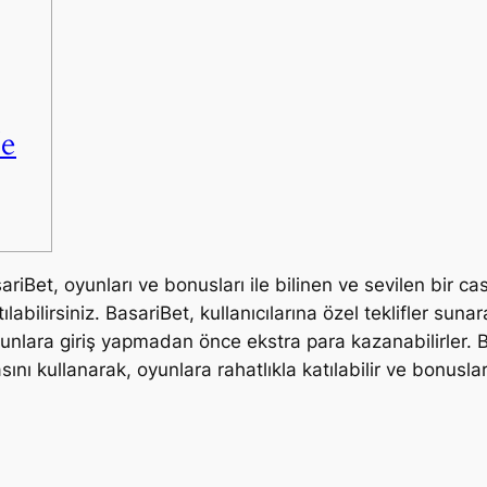
Ne
riBet, oyunları ve bonusları ile bilinen ve sevilen bir cas
labilirsiniz. BasariBet, kullanıcılarına özel teklifler suna
yunlara giriş yapmadan önce ekstra para kazanabilirler. Ba
sını kullanarak, oyunlara rahatlıkla katılabilir ve bonus