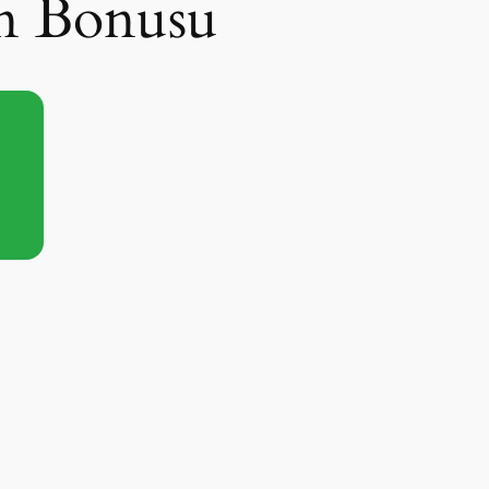
in Bonusu