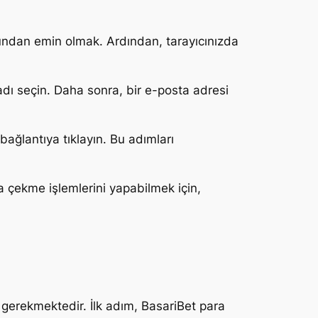
ğundan emin olmak. Ardından, tarayıcınızda
ı adı seçin. Daha sonra, bir e-posta adresi
bağlantıya tıklayın. Bu adımları
a çekme işlemlerini yapabilmek için,
 gerekmektedir. İlk adım, BasariBet para