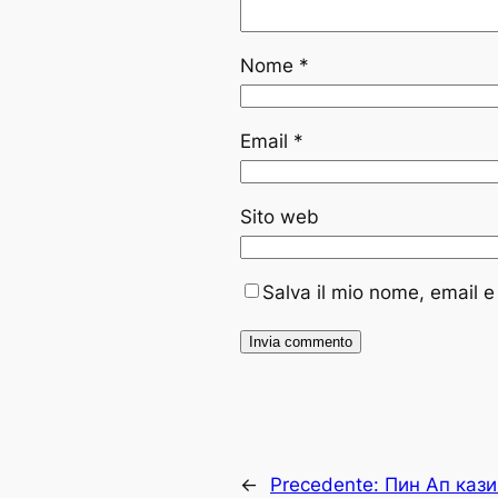
Nome
*
Email
*
Sito web
Salva il mio nome, email 
←
Precedente:
Пин Ап каз