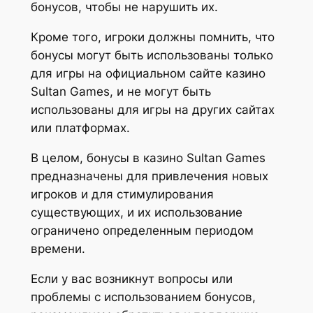
бонусов, чтобы не нарушить их.
Кроме того, игроки должны помнить, что
бонусы могут быть использованы только
для игры на официальном сайте казино
Sultan Games, и не могут быть
использованы для игры на других сайтах
или платформах.
В целом, бонусы в казино Sultan Games
предназначены для привлечения новых
игроков и для стимулирования
существующих, и их использование
ограничено определенным периодом
времени.
Если у вас возникнут вопросы или
проблемы с использованием бонусов,