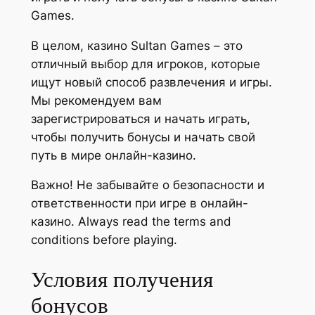
Games.
В целом, казино Sultan Games – это
отличный выбор для игроков, которые
ищут новый способ развлечения и игры.
Мы рекомендуем вам
зарегистрироваться и начать играть,
чтобы получить бонусы и начать свой
путь в мире онлайн-казино.
Важно! Не забывайте о безопасности и
ответственности при игре в онлайн-
казино. Always read the terms and
conditions before playing.
Условия получения
бонусов