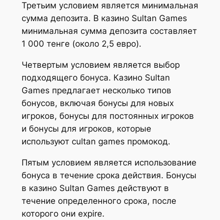
Третьим условием является минимальная
сумма депозита. В казино Sultan Games
минимальная сумма депозита составляет
1 000 тенге (около 2,5 евро).
Четвертым условием является выбор
подходящего бонуса. Казино Sultan
Games предлагает несколько типов
бонусов, включая бонусы для новых
игроков, бонусы для постоянных игроков
и бонусы для игроков, которые
используют сultan games промокод.
Пятым условием является использование
бонуса в течение срока действия. Бонусы
в казино Sultan Games действуют в
течение определенного срока, после
которого они expire.