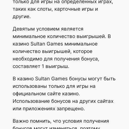
только для игры на определенных играх,
таких как слоты, карточные игры и
другие.
Девятым условием является
минимальное количество выигрышей. В
казино Sultan Games минимальное
количество выигрышей, которое
необходимо для получения бонуса,
составляет 1 выигрыш.
В казино Sultan Games бонусы могут быть
использованы только для игры на
официальном сайте казино.
Использование бонусов на других сайтах
или приложениях запрещено.
Важно помнить, что условия получения
бонусов могут изменяться, поэтому