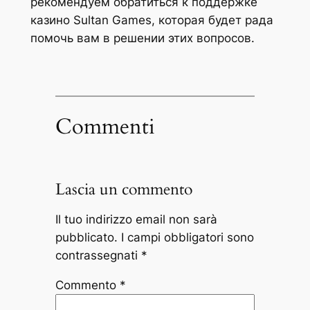
рекомендуем обратиться к поддержке
казино Sultan Games, которая будет рада
помочь вам в решении этих вопросов.
Commenti
Lascia un commento
Il tuo indirizzo email non sarà
pubblicato.
I campi obbligatori sono
contrassegnati
*
Commento
*