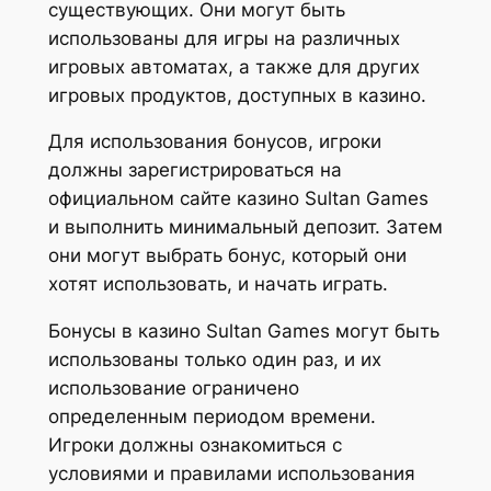
существующих. Они могут быть
использованы для игры на различных
игровых автоматах, а также для других
игровых продуктов, доступных в казино.
Для использования бонусов, игроки
должны зарегистрироваться на
официальном сайте казино Sultan Games
и выполнить минимальный депозит. Затем
они могут выбрать бонус, который они
хотят использовать, и начать играть.
Бонусы в казино Sultan Games могут быть
использованы только один раз, и их
использование ограничено
определенным периодом времени.
Игроки должны ознакомиться с
условиями и правилами использования