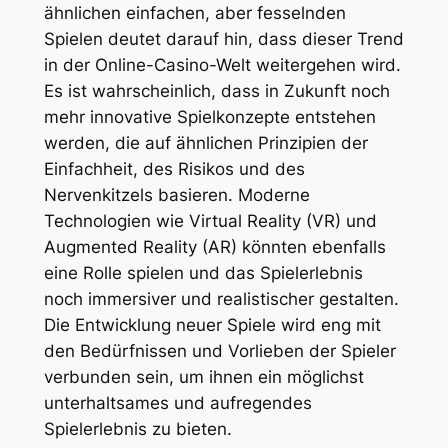
ähnlichen einfachen, aber fesselnden
Spielen deutet darauf hin, dass dieser Trend
in der Online-Casino-Welt weitergehen wird.
Es ist wahrscheinlich, dass in Zukunft noch
mehr innovative Spielkonzepte entstehen
werden, die auf ähnlichen Prinzipien der
Einfachheit, des Risikos und des
Nervenkitzels basieren. Moderne
Technologien wie Virtual Reality (VR) und
Augmented Reality (AR) könnten ebenfalls
eine Rolle spielen und das Spielerlebnis
noch immersiver und realistischer gestalten.
Die Entwicklung neuer Spiele wird eng mit
den Bedürfnissen und Vorlieben der Spieler
verbunden sein, um ihnen ein möglichst
unterhaltsames und aufregendes
Spielerlebnis zu bieten.