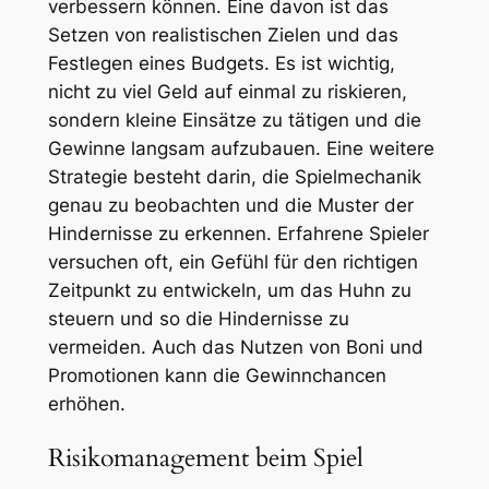
verbessern können. Eine davon ist das
Setzen von realistischen Zielen und das
Festlegen eines Budgets. Es ist wichtig,
nicht zu viel Geld auf einmal zu riskieren,
sondern kleine Einsätze zu tätigen und die
Gewinne langsam aufzubauen. Eine weitere
Strategie besteht darin, die Spielmechanik
genau zu beobachten und die Muster der
Hindernisse zu erkennen. Erfahrene Spieler
versuchen oft, ein Gefühl für den richtigen
Zeitpunkt zu entwickeln, um das Huhn zu
steuern und so die Hindernisse zu
vermeiden. Auch das Nutzen von Boni und
Promotionen kann die Gewinnchancen
erhöhen.
Risikomanagement beim Spiel