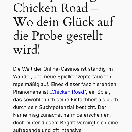
Chicken Road –
Wo dein Glück auf
die Probe gestellt
wird!
Die Welt der Online-Casinos ist ständig im
Wandel, und neue Spielkonzepte tauchen
regelmäßig auf. Eines dieser faszinierenden
Phänomene ist „
Chicken Road
“, ein Spiel,
das sowohl durch seine Einfachheit als auch
durch sein Suchtpotenzial besticht. Der
Name mag zunächst harmlos erscheinen,
doch hinter diesem Begriff verbirgt sich eine
aufregende und oft intensive