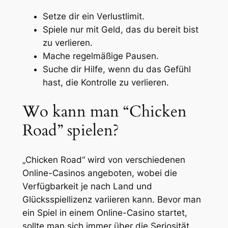
Setze dir ein Verlustlimit.
Spiele nur mit Geld, das du bereit bist
zu verlieren.
Mache regelmäßige Pausen.
Suche dir Hilfe, wenn du das Gefühl
hast, die Kontrolle zu verlieren.
Wo kann man “Chicken
Road” spielen?
„Chicken Road“ wird von verschiedenen
Online-Casinos angeboten, wobei die
Verfügbarkeit je nach Land und
Glücksspiellizenz variieren kann. Bevor man
ein Spiel in einem Online-Casino startet,
sollte man sich immer über die Seriosität