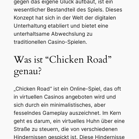
gegen das eigene Glück aufbaut, ist ein
wesentlicher Bestandteil des Spiels. Dieses
Konzept hat sich in der Welt der digitalen
Unterhaltung etabliert und bietet eine
unterhaltsame Abwechslung zu
traditionellen Casino-Spielen.
Was ist “Chicken Road”
genau?
„Chicken Road“ ist ein Online-Spiel, das oft
in virtuellen Casinos angeboten wird und
sich durch ein minimalistisches, aber
fesselndes Gameplay auszeichnet. Im Kern
geht es darum, ein virtuelles Huhn über eine
Straße zu steuern, die von verschiedenen
Hindernissen gespickt ist. Diese Hindernisse