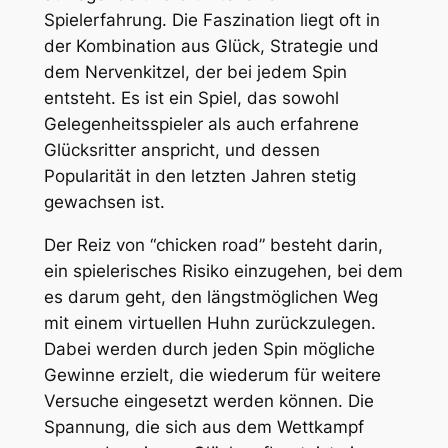
Spielerfahrung. Die Faszination liegt oft in
der Kombination aus Glück, Strategie und
dem Nervenkitzel, der bei jedem Spin
entsteht. Es ist ein Spiel, das sowohl
Gelegenheitsspieler als auch erfahrene
Glücksritter anspricht, und dessen
Popularität in den letzten Jahren stetig
gewachsen ist.
Der Reiz von “chicken road” besteht darin,
ein spielerisches Risiko einzugehen, bei dem
es darum geht, den längstmöglichen Weg
mit einem virtuellen Huhn zurückzulegen.
Dabei werden durch jeden Spin mögliche
Gewinne erzielt, die wiederum für weitere
Versuche eingesetzt werden können. Die
Spannung, die sich aus dem Wettkampf