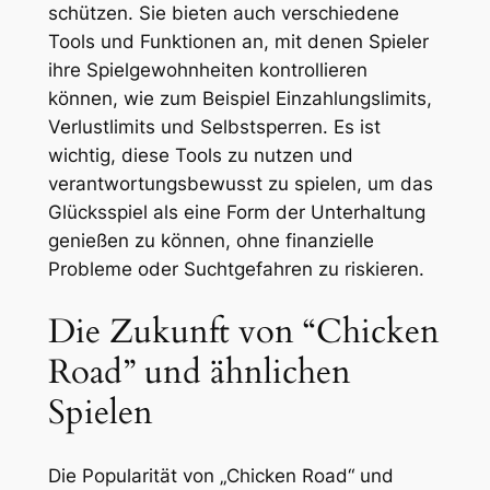
schützen. Sie bieten auch verschiedene
Tools und Funktionen an, mit denen Spieler
ihre Spielgewohnheiten kontrollieren
können, wie zum Beispiel Einzahlungslimits,
Verlustlimits und Selbstsperren. Es ist
wichtig, diese Tools zu nutzen und
verantwortungsbewusst zu spielen, um das
Glücksspiel als eine Form der Unterhaltung
genießen zu können, ohne finanzielle
Probleme oder Suchtgefahren zu riskieren.
Die Zukunft von “Chicken
Road” und ähnlichen
Spielen
Die Popularität von „Chicken Road“ und