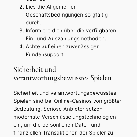
Lies die Allgemeinen
Geschäftsbedingungen sorgfältig
durch.
Informiere dich über die verfügbaren
Ein- und Auszahlungsmethoden.
Achte auf einen zuverlässigen
Kundensupport.
Sicherheit und
verantwortungsbewusstes Spielen
Sicherheit und verantwortungsbewusstes
Spielen sind bei Online-Casinos von größter
Bedeutung. Seriöse Anbieter setzen
modernste Verschlüsselungstechnologien
ein, um die persönlichen Daten und
finanziellen Transaktionen der Spieler zu