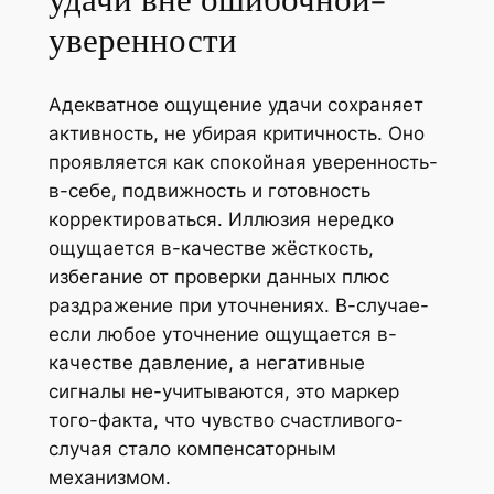
удачи вне ошибочной-
уверенности
Адекватное ощущение удачи сохраняет
активность, не убирая критичность. Оно
проявляется как спокойная уверенность-
в-себе, подвижность и готовность
корректироваться. Иллюзия нередко
ощущается в-качестве жёсткость,
избегание от проверки данных плюс
раздражение при уточнениях. В-случае-
если любое уточнение ощущается в-
качестве давление, а негативные
сигналы не-учитываются, это маркер
того-факта, что чувство счастливого-
случая стало компенсаторным
механизмом.