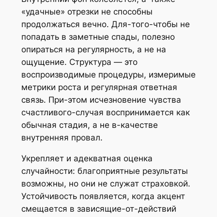
«удачные» отрезки не способны
продолжаться вечно. Для-того-чтобы не
попадать в заметные спады, полезно
опираться на регулярность, а не на
ощущение. Структура — это
воспроизводимые процедуры, измеримые
метрики роста и регулярная ответная
связь. При-этом исчезновение чувства
счастливого-случая воспринимается как
обычная стадия, а не в-качестве
внутренняя провал.
Укрепляет и адекватная оценка
случайности: благоприятные результаты
возможны, но они не служат страховкой.
Устойчивость появляется, когда акцент
смещается в зависящие-от-действий