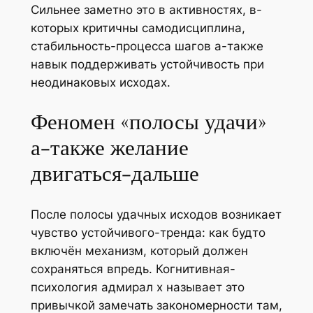
Сильнее заметно это в активностях, в-
которых критичны самодисциплина,
стабильность-процесса шагов а-также
навык поддерживать устойчивость при
неодинаковых исходах.
Феномен «полосы удачи»
а-также желание
двигаться-дальше
После полосы удачных исходов возникает
чувство устойчивого-тренда: как будто
включён механизм, который должен
сохраняться впредь. Когнитивная-
психология адмирал х называет это
привычкой замечать закономерности там,