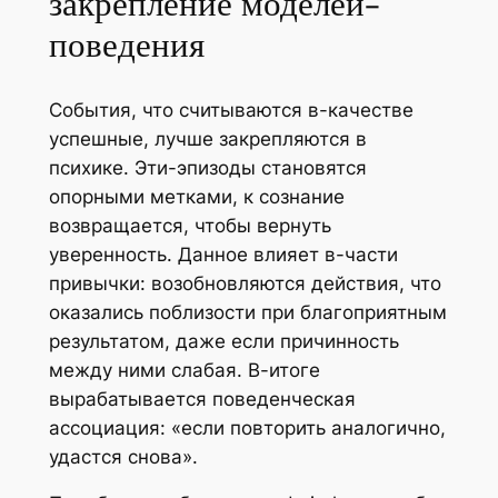
закрепление моделей-
поведения
События, что считываются в-качестве
успешные, лучше закрепляются в
психике. Эти-эпизоды становятся
опорными метками, к сознание
возвращается, чтобы вернуть
уверенность. Данное влияет в-части
привычки: возобновляются действия, что
оказались поблизости при благоприятным
результатом, даже если причинность
между ними слабая. В-итоге
вырабатывается поведенческая
ассоциация: «если повторить аналогично,
удастся снова».