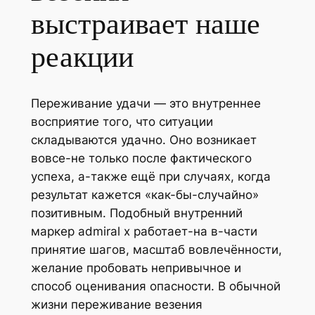
выстраивает наше
реакции
Переживание удачи — это внутреннее
восприятие того, что ситуации
складываются удачно. Оно возникает
вовсе-не только после фактического
успеха, а-также ещё при случаях, когда
результат кажется «как-бы-случайно»
позитивным. Подобный внутренний
маркер admiral x работает-на в-части
принятие шагов, масштаб вовлечённости,
желание пробовать непривычное и
способ оценивания опасности. В обычной
жизни переживание везения