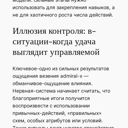
использовать для закрепления навыков, а
не для хаотичного роста числа действий.
Иллюзия контроля: в-
ситуации-когда удача
выглядит управляемой
Ключевое-одно из сильных результатов
ощущения везения admiral-x —
обманчивое-ощущение влияния.
Нервная-система начинает считать, что
благоприятные итоги получится
воспроизвести с использовании
привычных-действий, «правильных»
схем, особых атрибутов или условий.
Такие ритуалы дают чувство спокойствия