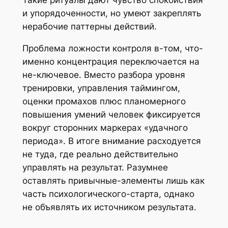
и упорядоченности, но умеют закреплять
нерабочие паттерны действий.
Проблема ложности контроля в-том, что-
именно концентрация переключается на
не-ключевое. Вместо разбора уровня
тренировки, управления таймингом,
оценки промахов плюс планомерного
повышения умений человек фиксируется
вокруг сторонних маркерах «удачного
периода». В итоге внимание расходуется
не туда, где реально действительно
управлять на результат. Разумнее
оставлять привычные-элементы лишь как
часть психологического-старта, однако
не объявлять их источником результата.