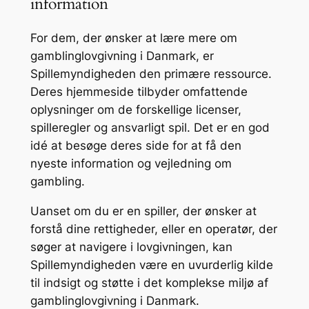
information
For dem, der ønsker at lære mere om
gamblinglovgivning i Danmark, er
Spillemyndigheden den primære ressource.
Deres hjemmeside tilbyder omfattende
oplysninger om de forskellige licenser,
spilleregler og ansvarligt spil. Det er en god
idé at besøge deres side for at få den
nyeste information og vejledning om
gambling.
Uanset om du er en spiller, der ønsker at
forstå dine rettigheder, eller en operatør, der
søger at navigere i lovgivningen, kan
Spillemyndigheden være en uvurderlig kilde
til indsigt og støtte i det komplekse miljø af
gamblinglovgivning i Danmark.