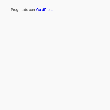
Progettato con
WordPress