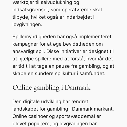
værktøjer til selvudlukning og
indsatsgrænser, som operatørerne skal
tilbyde, hvilket også er indarbejdet i
lovgivningen.
Spillemyndigheden har også implementeret
kampagner for at øge bevidstheden om
ansvarligt spil. Disse initiativer er designet til
at hjælpe spillere med at forstå, hvornår det
er tid til at tage en pause fra gambling, og at
skabe en sundere spilkultur i samfundet.
Online gambling i Danmark
Den digitale udvikling har ændret
landskabet for gambling i Danmark markant.
Online casinoer og sportsvæddemål er
blevet populære, og lovgivningen har