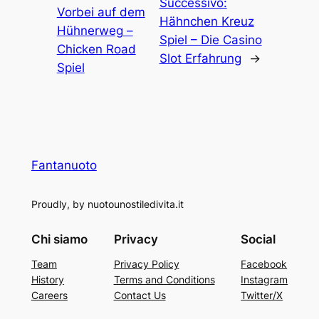
Successivo:
Vorbei auf dem
Hähnchen Kreuz
Hühnerweg –
Spiel – Die Casino
Chicken Road
Slot Erfahrung
→
Spiel
Fantanuoto
Proudly, by nuotounostiledivita.it
Chi siamo
Privacy
Social
Team
Privacy Policy
Facebook
History
Terms and Conditions
Instagram
Careers
Contact Us
Twitter/X