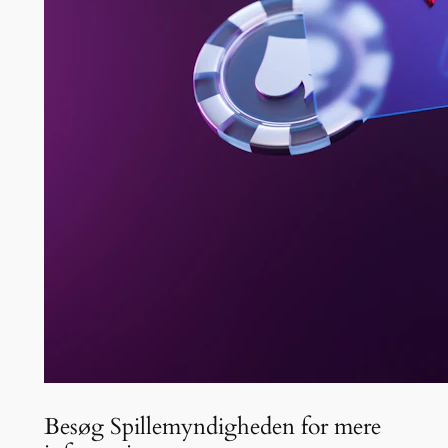
Besøg Spillemyndigheden for mere