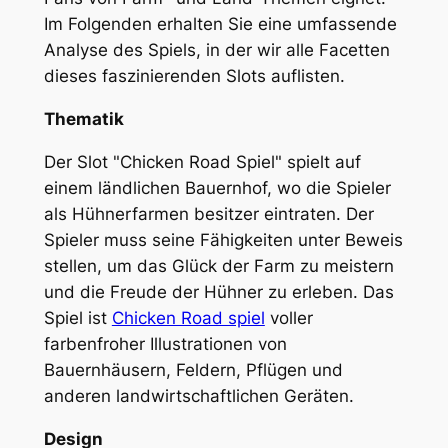
Im Folgenden erhalten Sie eine umfassende
Analyse des Spiels, in der wir alle Facetten
dieses faszinierenden Slots auflisten.
Thematik
Der Slot "Chicken Road Spiel" spielt auf
einem ländlichen Bauernhof, wo die Spieler
als Hühnerfarmen besitzer eintraten. Der
Spieler muss seine Fähigkeiten unter Beweis
stellen, um das Glück der Farm zu meistern
und die Freude der Hühner zu erleben. Das
Spiel ist
Chicken Road spiel
voller
farbenfroher Illustrationen von
Bauernhäusern, Feldern, Pflügen und
anderen landwirtschaftlichen Geräten.
Design