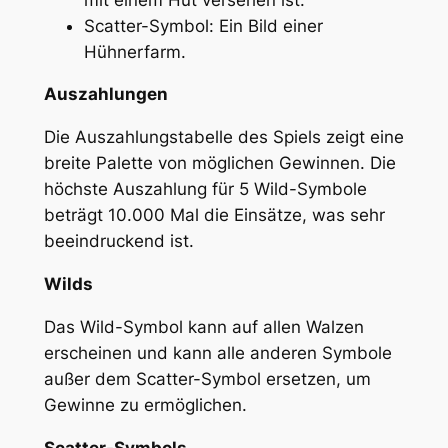
Scatter-Symbol: Ein Bild einer
Hühnerfarm.
Auszahlungen
Die Auszahlungstabelle des Spiels zeigt eine
breite Palette von möglichen Gewinnen. Die
höchste Auszahlung für 5 Wild-Symbole
beträgt 10.000 Mal die Einsätze, was sehr
beeindruckend ist.
Wilds
Das Wild-Symbol kann auf allen Walzen
erscheinen und kann alle anderen Symbole
außer dem Scatter-Symbol ersetzen, um
Gewinne zu ermöglichen.
Scatter-Symbols