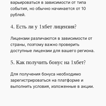
варьироваться в зависимости от типа
события, но обычно начинается от 10
рублей.
4. Есть ли у 1хбет лицензия?
Лицензии различаются в зависимости от
страны, поэтому важно проверить
доступные лицензии для вашего региона.
5. Как получить бонус на 1хбет?
Для получения бонуса необходимо
зарегистрироваться на платформе и
выполнить условия, изложенные в акции.