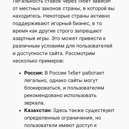
Легальность ставок через 1хбет зависит
от местных законов страны, в которой вы
находитесь. Некоторые страны активно
поддерживают игорный бизнес, в то
время как другие строго запрещают
азартные игры. Это может привести к
различным условиям для пользователей
и доступности сайта. Рассмотрим
несколько примеров:
Россия:
В России 1хбет работает
легально, однако сайты могут
блокироваться, и пользователям
рекомендовано использовать
зеркала.
Казахстан:
Здесь также существуют
определенные ограничения, но
пользователи имеют доступ к