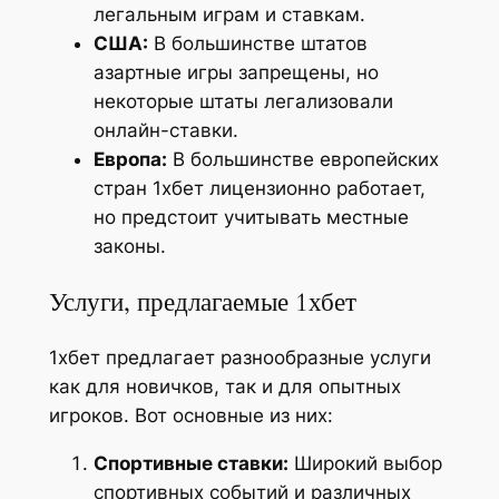
легальным играм и ставкам.
США:
В большинстве штатов
азартные игры запрещены, но
некоторые штаты легализовали
онлайн-ставки.
Европа:
В большинстве европейских
стран 1хбет лицензионно работает,
но предстоит учитывать местные
законы.
Услуги, предлагаемые 1хбет
1хбет предлагает разнообразные услуги
как для новичков, так и для опытных
игроков. Вот основные из них:
Спортивные ставки:
Широкий выбор
спортивных событий и различных