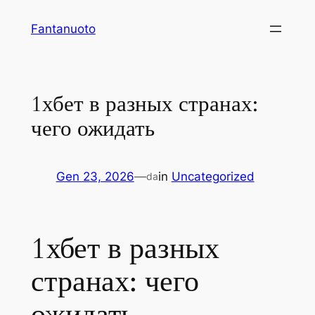
Vai
Fantanuoto
al
contenuto
1хбет в разных странах:
чего ожидать
Gen 23, 2026
—
in
Uncategorized
da
1хбет в разных
странах: чего