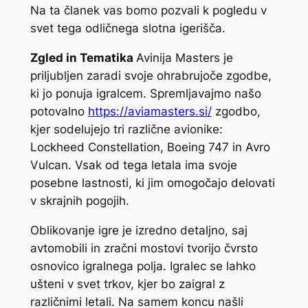
Na ta članek vas bomo pozvali k pogledu v
svet tega odličnega slotna igerišča.
Zgled in Tematika
Avinija Masters je
priljubljen zaradi svoje ohrabrujoče zgodbe,
ki jo ponuja igralcem. Spremljavajmo našo
potovalno
https://aviamasters.si/
zgodbo,
kjer sodelujejo tri različne avionike:
Lockheed Constellation, Boeing 747 in Avro
Vulcan. Vsak od tega letala ima svoje
posebne lastnosti, ki jim omogočajo delovati
v skrajnih pogojih.
Oblikovanje igre je izredno detaljno, saj
avtomobili in zračni mostovi tvorijo čvrsto
osnovico igralnega polja. Igralec se lahko
ušteni v svet trkov, kjer bo zaigral z
različnimi letali. Na samem koncu našli