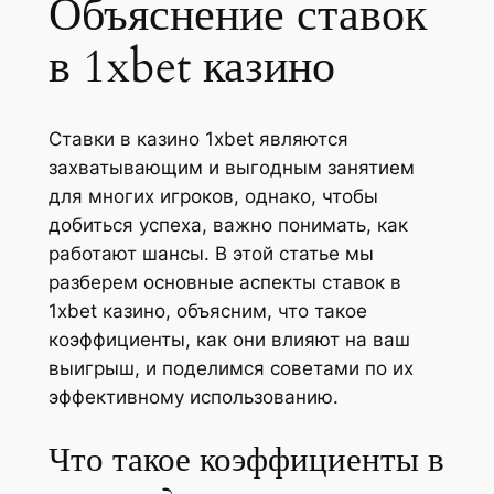
Объяснение ставок
в 1xbet казино
Ставки в казино 1xbet являются
захватывающим и выгодным занятием
для многих игроков, однако, чтобы
добиться успеха, важно понимать, как
работают шансы. В этой статье мы
разберем основные аспекты ставок в
1xbet казино, объясним, что такое
коэффициенты, как они влияют на ваш
выигрыш, и поделимся советами по их
эффективному использованию.
Что такое коэффициенты в