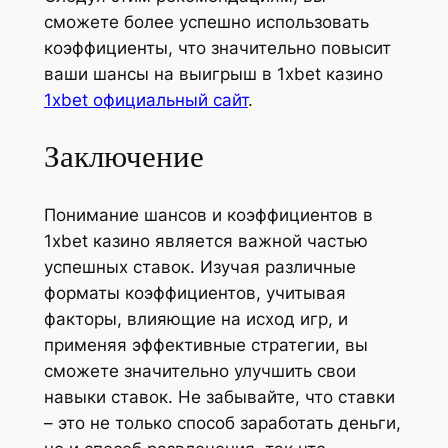
сможете более успешно использовать
коэффициенты, что значительно повысит
ваши шансы на выигрыш в 1xbet казино
1xbet официальный сайт
.
Заключение
Понимание шансов и коэффициентов в
1xbet казино является важной частью
успешных ставок. Изучая различные
форматы коэффициентов, учитывая
факторы, влияющие на исход игр, и
применяя эффективные стратегии, вы
сможете значительно улучшить свои
навыки ставок. Не забывайте, что ставки
– это не только способ заработать деньги,