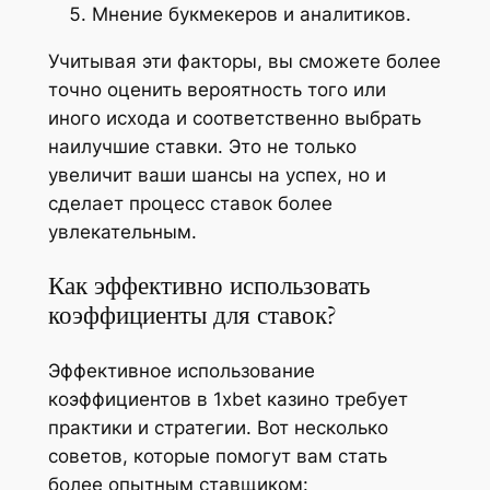
Мнение букмекеров и аналитиков.
Учитывая эти факторы, вы сможете более
точно оценить вероятность того или
иного исхода и соответственно выбрать
наилучшие ставки. Это не только
увеличит ваши шансы на успех, но и
сделает процесс ставок более
увлекательным.
Как эффективно использовать
коэффициенты для ставок?
Эффективное использование
коэффициентов в 1xbet казино требует
практики и стратегии. Вот несколько
советов, которые помогут вам стать
более опытным ставщиком: