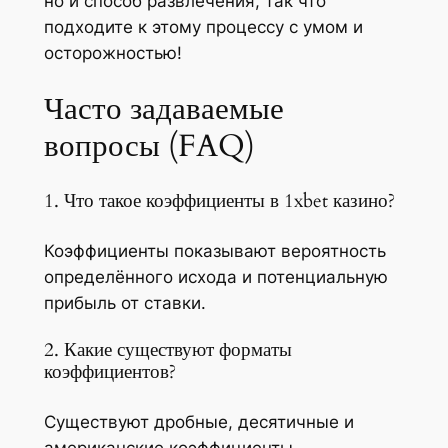
но и способ развлечения, так что
подходите к этому процессу с умом и
осторожностью!
Часто задаваемые
вопросы (FAQ)
1. Что такое коэффициенты в 1xbet казино?
Коэффициенты показывают вероятность
определённого исхода и потенциальную
прибыль от ставки.
2. Какие существуют форматы
коэффициентов?
Существуют дробные, десятичные и