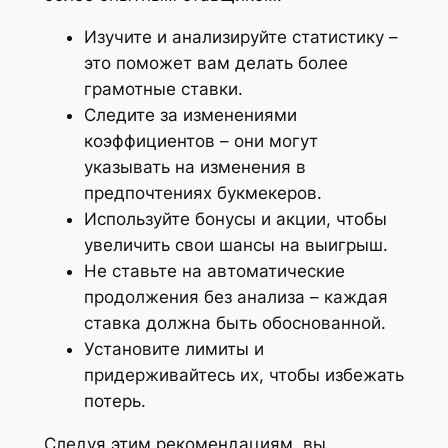
Изучите и анализируйте статистику –
это поможет вам делать более
грамотные ставки.
Следите за изменениями
коэффициентов – они могут
указывать на изменения в
предпочтениях букмекеров.
Используйте бонусы и акции, чтобы
увеличить свои шансы на выигрыш.
Не ставьте на автоматические
продолжения без анализа – каждая
ставка должна быть обоснованной.
Установите лимиты и
придерживайтесь их, чтобы избежать
потерь.
Следуя этим рекомендациям, вы