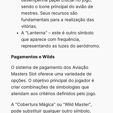
sendo o ícone principal do avião de
mestres. Seus recursos são
fundamentais para a realização das
vitórias.
A "Lanterna" – este é outro símbolo
que aparece com frequência,
representando as luzes do aeródromo.
Pagamentos e Wilds
O sistema de pagamento dos Aviação
Masters Slot oferece uma variedade de
opções. O objetivo principal do jogador é
criar combinações de simbologias que
atendam aos critérios definidos pelo jogo.
A "Cobertura Mágica" ou "Wild Master",
pode substituir qualquer outro símbolo,