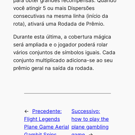
para obter grandes recompensas. Quando
você atingir 5 ou mais Dispersões
consecutivas na mesma linha (início da
rota), ativará uma Rodada de Prêmio.
Durante esta última, a cobertura mágica
será ampliada e o jogador poderá rolar
vários conjuntos de símbolos iguais. Cada
conjunto multiplicado adiciona-se ao seu
prêmio geral na saída da rodada.
←
Precedente:
Successivo:
Flight Legends
how to play the
Plane Game Aerial
plane gambling
Gambit Spins
game
→