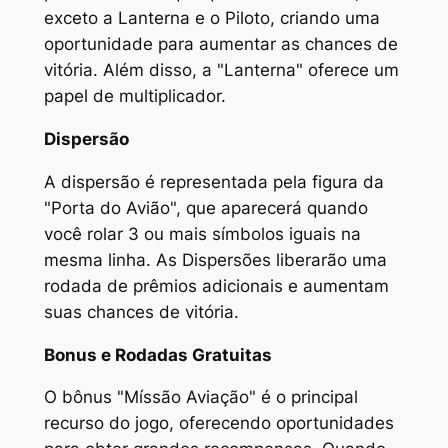
exceto a Lanterna e o Piloto, criando uma
oportunidade para aumentar as chances de
vitória. Além disso, a "Lanterna" oferece um
papel de multiplicador.
Dispersão
A dispersão é representada pela figura da
"Porta do Avião", que aparecerá quando
você rolar 3 ou mais símbolos iguais na
mesma linha. As Dispersões liberarão uma
rodada de prêmios adicionais e aumentam
suas chances de vitória.
Bonus e Rodadas Gratuitas
O bônus "Míssão Aviação" é o principal
recurso do jogo, oferecendo oportunidades