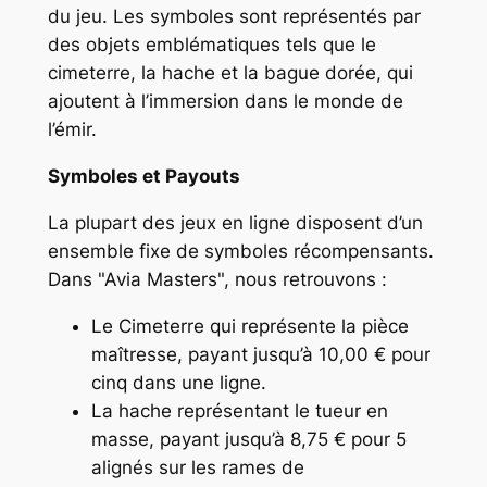
du jeu. Les symboles sont représentés par
des objets emblématiques tels que le
cimeterre, la hache et la bague dorée, qui
ajoutent à l’immersion dans le monde de
l’émir.
Symboles et Payouts
La plupart des jeux en ligne disposent d’un
ensemble fixe de symboles récompensants.
Dans "Avia Masters", nous retrouvons :
Le Cimeterre qui représente la pièce
maîtresse, payant jusqu’à 10,00 € pour
cinq dans une ligne.
La hache représentant le tueur en
masse, payant jusqu’à 8,75 € pour 5
alignés sur les rames de