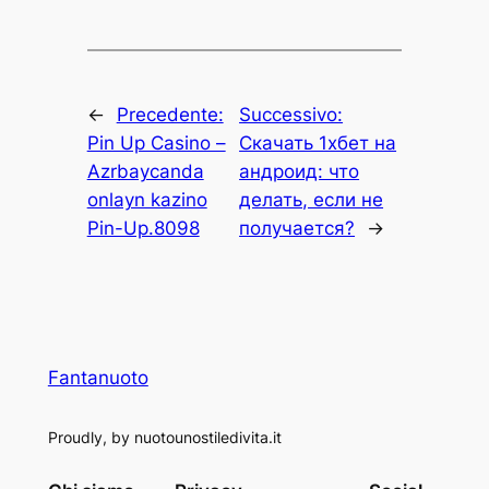
←
Precedente:
Successivo:
Pin Up Casino –
Скачать 1хбет на
Azrbaycanda
андроид: что
onlayn kazino
делать, если не
Pin-Up.8098
получается?
→
Fantanuoto
Proudly, by nuotounostiledivita.it