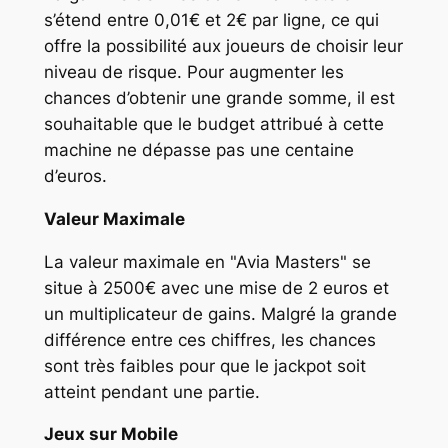
s’étend entre 0,01€ et 2€ par ligne, ce qui
offre la possibilité aux joueurs de choisir leur
niveau de risque. Pour augmenter les
chances d’obtenir une grande somme, il est
souhaitable que le budget attribué à cette
machine ne dépasse pas une centaine
d’euros.
Valeur Maximale
La valeur maximale en "Avia Masters" se
situe à 2500€ avec une mise de 2 euros et
un multiplicateur de gains. Malgré la grande
différence entre ces chiffres, les chances
sont très faibles pour que le jackpot soit
atteint pendant une partie.
Jeux sur Mobile