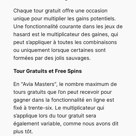
Chaque tour gratuit offre une occasion
unique pour multiplier les gains potentiels.
Une fonctionnalité courante dans les jeux de
hasard est le multiplicateur des gaines, qui
peut s’appliquer à toutes les combinaisons
ou uniquement lorsque certaines sont
formées par des jolis sauvages.
Tour Gratuits et Free Spins
En "Avia Masters", le nombre maximum de
tours gratuits que l’on peut recevoir pour
gagner dans la fonctionnalité en ligne est
fixé à trente-six. Le multiplicateur qui
s’applique lors du tour gratuit sera
également variable, comme nous avons dit
plus tôt.