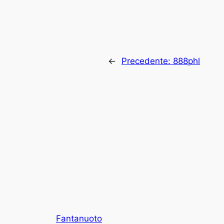
←
Precedente:
888phl
Fantanuoto