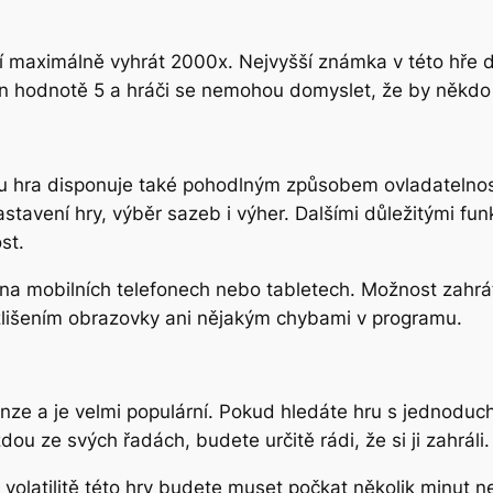
maximálně vyhrát 2000x. Nejvyšší známka v této hře 
n hodnotě 5 a hráči se nemohou domyslet, že by někdo z
u hra disponuje také pohodlným způsobem ovladatelnost
astavení hry, výběr sazeb i výher. Dalšími důležitými fu
st.
a mobilních telefonech nebo tabletech. Možnost zahrát si
zlišením obrazovky ani nějakým chybami v programu.
nze a je velmi populární. Pokud hledáte hru s jednoduc
u ze svých řadách, budete určitě rádi, že si ji zahráli.
olatilitě této hry budete muset počkat několik minut 