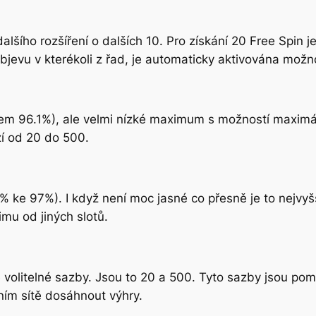
alšího rozšíření o dalších 10. Pro získání 20 Free Spin 
ch objevu v kterékoli z řad, je automaticky aktivována mo
lem 96.1%), ale velmi nízké maximum s možností maxim
zí od 20 do 500.
% ke 97%). I když není moc jasné co přesně je to nejvyšší
mu od jiných slotů.
é volitelné sazby. Jsou to 20 a 500. Tyto sazby jsou pom
ním sítě dosáhnout výhry.