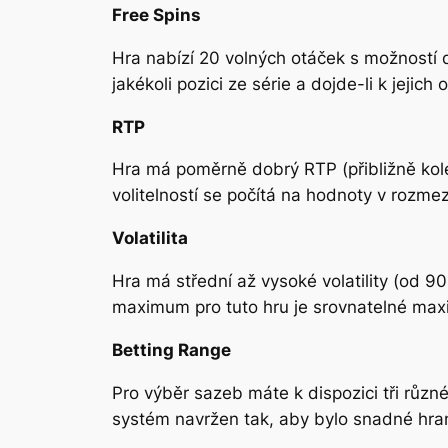
Free Spins
Hra nabízí 20 volných otáček s možností d
jakékoli pozici ze série a dojde-li k jeji
RTP
Hra má poměrně dobrý RTP (přibližně ko
volitelností se počítá na hodnoty v rozme
Volatilita
Hra má střední až vysoké volatility (od 90
maximum pro tuto hru je srovnatelné maxi
Betting Range
Pro výběr sazeb máte k dispozici tři různ
systém navržen tak, aby bylo snadné hra