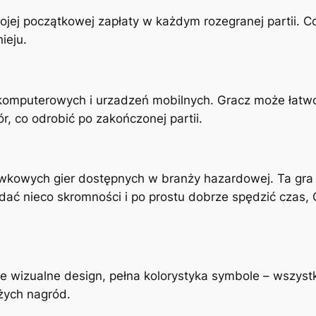
j początkowej zapłaty w każdym rozegranej partii. C
ieju.
h komputerowych i urzadzeń mobilnych. Gracz może łat
r, co odrobić po zakończonej partii.
rywkowych gier dostępnych w branży hazardowej. Ta gra
dać nieco skromności i po prostu dobrze spędzić czas, 
 wizualne design, pełna kolorystyka symbole – wszystk
żych nagród.