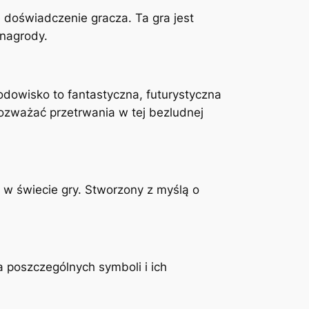
 doświadczenie gracza. Ta gra jest
 nagrody.
dowisko to fantastyczna, futurystyczna
zważać przetrwania w tej bezludnej
ć w świecie gry. Stworzony z myślą o
a poszczególnych symboli i ich