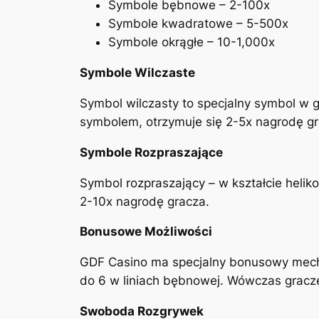
Symbole bębnowe – 2-100x
Symbole kwadratowe – 5-500x
Symbole okrągłe – 10-1,000x
Symbole Wilczaste
Symbol wilczasty to specjalny symbol w 
symbolem, otrzymuje się 2-5x nagrodę gr
Symbole Rozpraszające
Symbol rozpraszający – w kształcie heliko
2-10x nagrodę gracza.
Bonusowe Możliwości
GDF Casino ma specjalny bonusowy mech
do 6 w liniach bębnowej. Wówczas gracze
Swoboda Rozgrywek