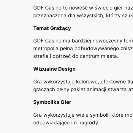
GDF Casino to nowość w świecie gier haza
przeznaczona dla wszystkich, którzy szu
Temat Grażący
GDF Casino ma bardziej nowoczesny temat
metropolia pełna odbudowywanego zniszc
strefie i dotrzeć do centrum miasta.
Wizualne Design
Gra wykorzystuje kolorowe, efektowne tła
graczach pełny pakiet animacji stwarza 
Symbolika Gier
Gra wykorzystuje wiele symboli, które mog
odpowiadające im nagrody: