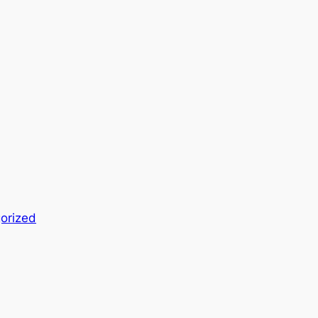
orized