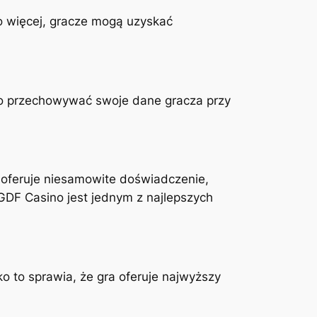
o więcej, gracze mogą uzyskać
wo przechowywać swoje dane gracza przy
 oferuje niesamowite doświadczenie,
GDF Casino jest jednym z najlepszych
o to sprawia, że gra oferuje najwyższy