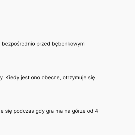
taje bezpośrednio przed bębenkowym
ry. Kiedy jest ono obecne, otrzymuje się
 się podczas gdy gra ma na górze od 4