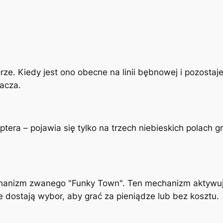
grze. Kiedy jest ono obecne na linii bębnowej i pozos
acza.
ptera – pojawia się tylko na trzech niebieskich polach g
anizm zwanego "Funky Town". Ten mechanizm aktywuje
 dostają wybor, aby grać za pieniądze lub bez kosztu.