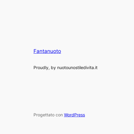
Fantanuoto
Proudly, by nuotounostiledivita.it
Progettato con
WordPress