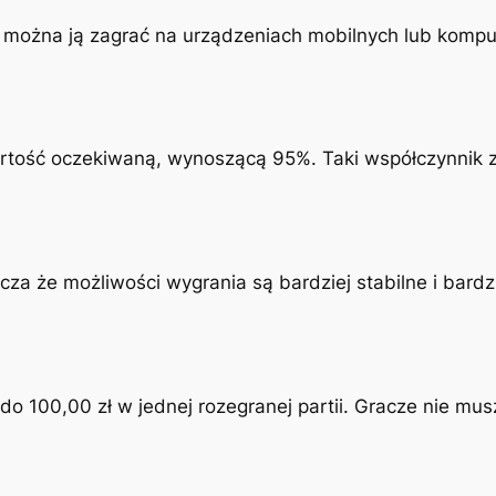
 i można ją zagrać na urządzeniach mobilnych lub kompu
artość oczekiwaną, wynoszącą 95%. Taki współczynnik
acza że możliwości wygrania są bardziej stabilne i bard
do 100,00 zł w jednej rozegranej partii. Gracze nie mu