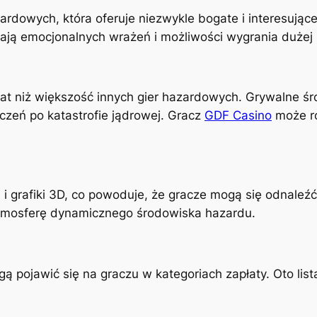
rdowych, która oferuje niezwykle bogate i interesujące
kają emocjonalnych wrażeń i możliwości wygrania dużej
 niż większość innych gier hazardowych. Grywalne śro
zeń po katastrofie jądrowej. Gracz
GDF Casino
może ro
 i grafiki 3D, co powoduje, że gracze mogą się odnaleź
atmosferę dynamicznego środowiska hazardu.
ą pojawić się na graczu w kategoriach zapłaty. Oto list