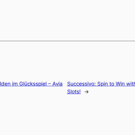
lden im Glücksspiel – Avia
Successivo:
Spin to Win wit
Slots!
→