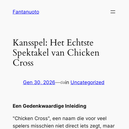
Vai
Fantanuoto
al
contenuto
Kansspel: Het Echtste
Spektakel van Chicken
Cross
Gen 30, 2026
—
in
Uncategorized
da
Een Gedenkwaardige Inleiding
"Chicken Cross", een naam die voor veel
spelers misschien niet direct iets zegt, maar