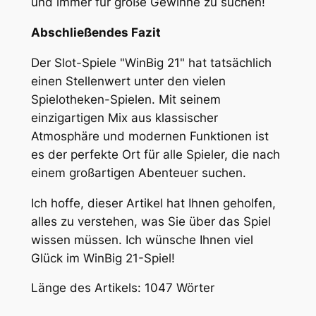
und immer für große Gewinne zu suchen!
Abschließendes Fazit
Der Slot-Spiele "WinBig 21" hat tatsächlich
einen Stellenwert unter den vielen
Spielotheken-Spielen. Mit seinem
einzigartigen Mix aus klassischer
Atmosphäre und modernen Funktionen ist
es der perfekte Ort für alle Spieler, die nach
einem großartigen Abenteuer suchen.
Ich hoffe, dieser Artikel hat Ihnen geholfen,
alles zu verstehen, was Sie über das Spiel
wissen müssen. Ich wünsche Ihnen viel
Glück im WinBig 21-Spiel!
Länge des Artikels: 1047 Wörter