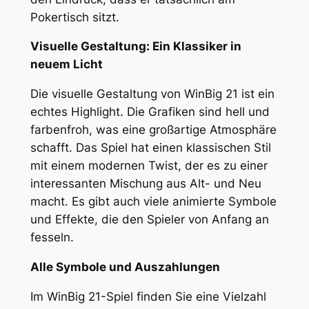
Pokertisch sitzt.
Visuelle Gestaltung: Ein Klassiker in
neuem Licht
Die visuelle Gestaltung von WinBig 21 ist ein
echtes Highlight. Die Grafiken sind hell und
farbenfroh, was eine großartige Atmosphäre
schafft. Das Spiel hat einen klassischen Stil
mit einem modernen Twist, der es zu einer
interessanten Mischung aus Alt- und Neu
macht. Es gibt auch viele animierte Symbole
und Effekte, die den Spieler von Anfang an
fesseln.
Alle Symbole und Auszahlungen
Im WinBig 21-Spiel finden Sie eine Vielzahl