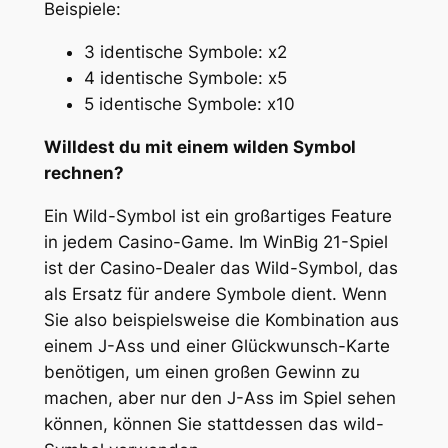
Beispiele:
3 identische Symbole: x2
4 identische Symbole: x5
5 identische Symbole: x10
Willdest du mit einem wilden Symbol
rechnen?
Ein Wild-Symbol ist ein großartiges Feature
in jedem Casino-Game. Im WinBig 21-Spiel
ist der Casino-Dealer das Wild-Symbol, das
als Ersatz für andere Symbole dient. Wenn
Sie also beispielsweise die Kombination aus
einem J-Ass und einer Glückwunsch-Karte
benötigen, um einen großen Gewinn zu
machen, aber nur den J-Ass im Spiel sehen
können, können Sie stattdessen das wild-