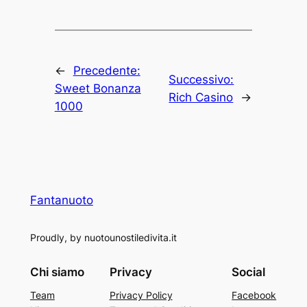
←
Precedente:
Successivo:
Sweet Bonanza
Rich Casino
→
1000
Fantanuoto
Proudly, by nuotounostiledivita.it
Chi siamo
Privacy
Social
Team
Privacy Policy
Facebook