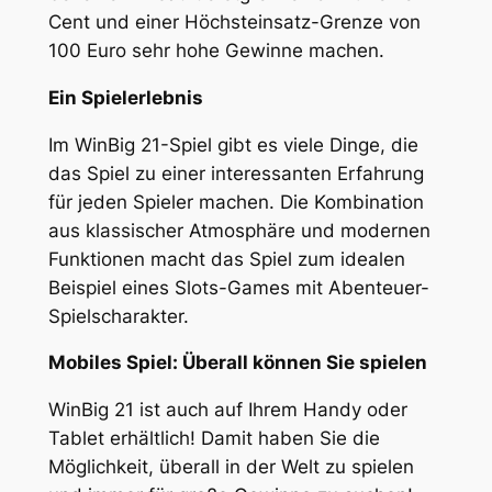
Cent und einer Höchsteinsatz-Grenze von
100 Euro sehr hohe Gewinne machen.
Ein Spielerlebnis
Im WinBig 21-Spiel gibt es viele Dinge, die
das Spiel zu einer interessanten Erfahrung
für jeden Spieler machen. Die Kombination
aus klassischer Atmosphäre und modernen
Funktionen macht das Spiel zum idealen
Beispiel eines Slots-Games mit Abenteuer-
Spielscharakter.
Mobiles Spiel: Überall können Sie spielen
WinBig 21 ist auch auf Ihrem Handy oder
Tablet erhältlich! Damit haben Sie die
Möglichkeit, überall in der Welt zu spielen