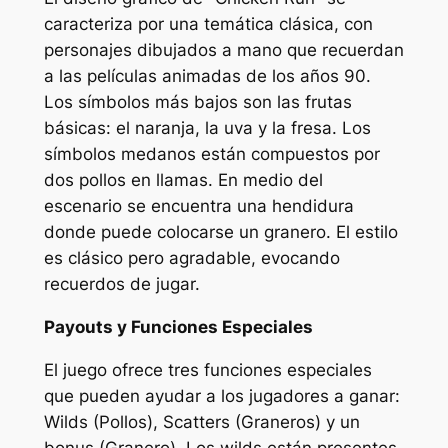
caracteriza por una temática clásica, con
personajes dibujados a mano que recuerdan
a las películas animadas de los años 90.
Los símbolos más bajos son las frutas
básicas: el naranja, la uva y la fresa. Los
símbolos medanos están compuestos por
dos pollos en llamas. En medio del
escenario se encuentra una hendidura
donde puede colocarse un granero. El estilo
es clásico pero agradable, evocando
recuerdos de jugar.
Payouts y Funciones Especiales
El juego ofrece tres funciones especiales
que pueden ayudar a los jugadores a ganar:
Wilds (Pollos), Scatters (Graneros) y un
bonus (Granero). Los wilds están presentes