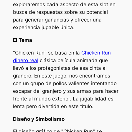
exploraremos cada aspecto de esta slot en
busca de respuestas sobre su potencial
para generar ganancias y ofrecer una
experiencia jugable única.
El Tema
"Chicken Run" se basa en la
Chicken Run
dinero real
clásica película animada que
llevó a los protagonistas de esa cinta al
granero. En este juego, nos encontramos
con un grupo de pollos valientes intentando
escapar del granjero y sus armas para hacer
frente al mundo exterior. La jugabilidad es
lenta pero divertida en este título.
Diseño y Simbolismo
El diseño gráfico de "Chicken Run" se