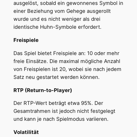
ausgelöst, sobald ein gewonnenes Symbol in
einer Beziehung vom Gehege ausgerollt
wurde und es nicht weniger als drei
identische Huhn-Symbole erfordert.
Freispiele
Das Spiel bietet Freispiele an: 10 oder mehr
freie Einsätze. Die maximal mögliche Anzahl
von Freispielen ist 20, wobei sie nach jedem
Satz neu gestartet werden können.
RTP (Return-to-Player)
Der RTP-Wert beträgt etwa 95%. Der
Gesamtrahmen ist jedoch nicht festgelegt
und kann je nach Spielmodus variieren.
Volatilität