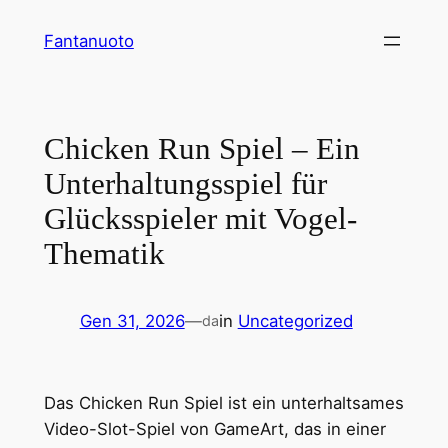
Vai
Fantanuoto
al
contenuto
Chicken Run Spiel – Ein
Unterhaltungsspiel für
Glücksspieler mit Vogel-
Thematik
Gen 31, 2026
—
in
Uncategorized
da
Das Chicken Run Spiel ist ein unterhaltsames
Video-Slot-Spiel von GameArt, das in einer