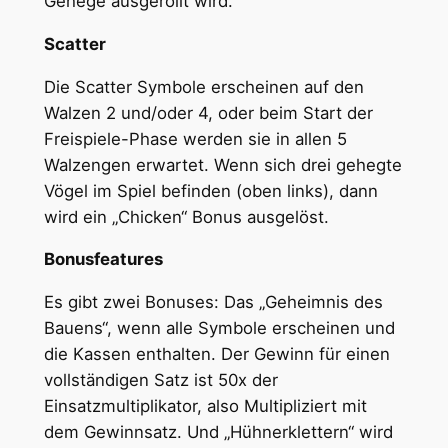
Gehege ausgerollt wird.
Scatter
Die Scatter Symbole erscheinen auf den
Walzen 2 und/oder 4, oder beim Start der
Freispiele-Phase werden sie in allen 5
Walzengen erwartet. Wenn sich drei gehegte
Vögel im Spiel befinden (oben links), dann
wird ein „Chicken“ Bonus ausgelöst.
Bonusfeatures
Es gibt zwei Bonuses: Das „Geheimnis des
Bauens“, wenn alle Symbole erscheinen und
die Kassen enthalten. Der Gewinn für einen
vollständigen Satz ist 50x der
Einsatzmultiplikator, also Multipliziert mit
dem Gewinnsatz. Und „Hühnerklettern“ wird