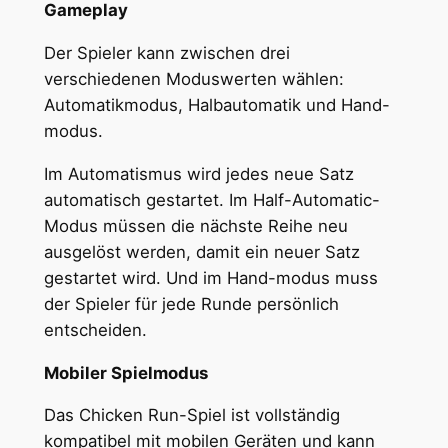
Gameplay
Der Spieler kann zwischen drei
verschiedenen Moduswerten wählen:
Automatikmodus, Halbautomatik und Hand-
modus.
Im Automatismus wird jedes neue Satz
automatisch gestartet. Im Half-Automatic-
Modus müssen die nächste Reihe neu
ausgelöst werden, damit ein neuer Satz
gestartet wird. Und im Hand-modus muss
der Spieler für jede Runde persönlich
entscheiden.
Mobiler Spielmodus
Das Chicken Run-Spiel ist vollständig
kompatibel mit mobilen Geräten und kann