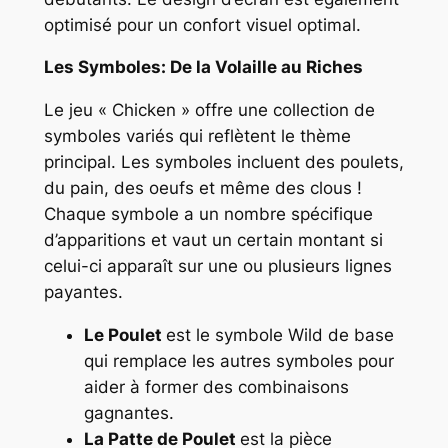
optimisé pour un confort visuel optimal.
Les Symboles: De la Volaille au Riches
Le jeu « Chicken » offre une collection de
symboles variés qui reflètent le thème
principal. Les symboles incluent des poulets,
du pain, des oeufs et même des clous !
Chaque symbole a un nombre spécifique
d’apparitions et vaut un certain montant si
celui-ci apparaît sur une ou plusieurs lignes
payantes.
Le Poulet
est le symbole Wild de base
qui remplace les autres symboles pour
aider à former des combinaisons
gagnantes.
La Patte de Poulet
est la pièce