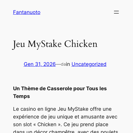
Vai
Fantanuoto
al
contenuto
Jeu MyStake Chicken
Gen 31, 2026
—
in
Uncategorized
da
Un Thème de Casserole pour Tous les
Temps
Le casino en ligne Jeu MyStake offre une
expérience de jeu unique et amusante avec
son slot « Chicken ». Ce jeu prend place
dans un décor champêtre, avec des poulets