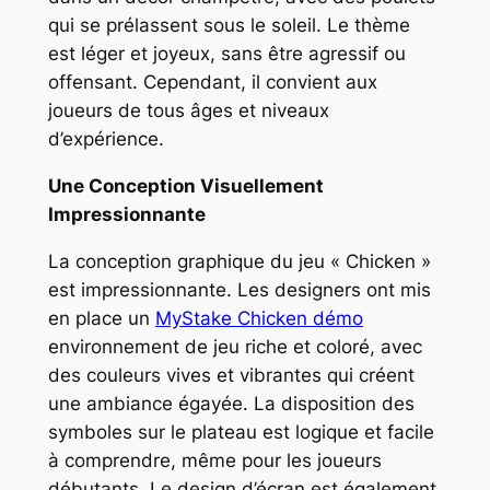
qui se prélassent sous le soleil. Le thème
est léger et joyeux, sans être agressif ou
offensant. Cependant, il convient aux
joueurs de tous âges et niveaux
d’expérience.
Une Conception Visuellement
Impressionnante
La conception graphique du jeu « Chicken »
est impressionnante. Les designers ont mis
en place un
MyStake Chicken démo
environnement de jeu riche et coloré, avec
des couleurs vives et vibrantes qui créent
une ambiance égayée. La disposition des
symboles sur le plateau est logique et facile
à comprendre, même pour les joueurs
débutants. Le design d’écran est également