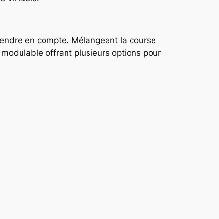
rendre en compte. Mélangeant la course
 modulable offrant plusieurs options pour