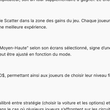
 le Scatter dans la zone des gains du jeu. Chaque joueu
ne meilleure expérience.
u "Moyen-Haute" selon son écrans sélectionné, signe d’u
eut être ajusté en fonction du mode.
, permettant ainsi aux joueurs de choisir leur niveau f
libré entre stratégie (choisir la voiture et les options
s le cas où plusieurs joueurs s’affrontent sur les circuit