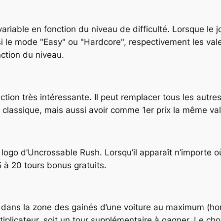
riable en fonction du niveau de difficulté. Lorsque le j
isi le mode "Easy" ou "Hardcore", respectivement les va
ction du niveau.
ion très intéressante. Il peut remplacer tous les autr
 classique, mais aussi avoir comme 1er prix la même val
 logo d’Uncrossable Rush. Lorsqu’il apparaît n’importe o
5 à 20 tours bonus gratuits.
e dans la zone des gainés d’une voiture au maximum (ho
iplicateur, soit un tour supplémentaire à gagner. Le cho