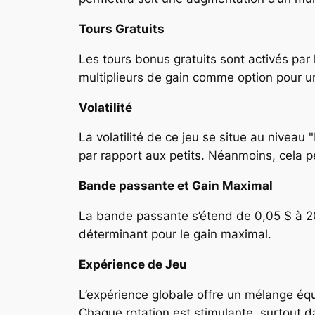
Tours Gratuits
Les tours bonus gratuits sont activés par
multiplieurs de gain comme option pour u
Volatilité
La volatilité de ce jeu se situe au nivea
par rapport aux petits. Néanmoins, cela p
Bande passante et Gain Maximal
La bande passante s’étend de 0,05 $ à 20$
déterminant pour le gain maximal.
Expérience de Jeu
L’expérience globale offre un mélange équi
Chaque rotation est stimulante, surtout dan