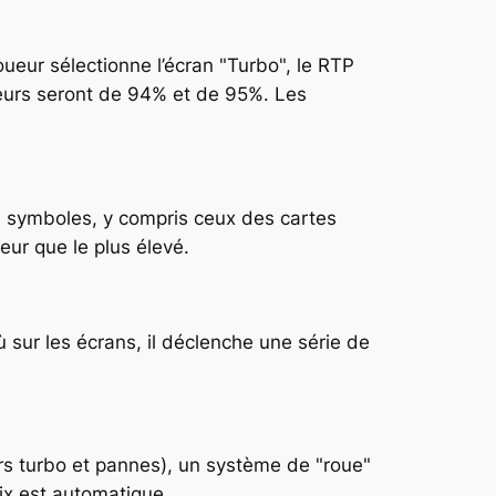
oueur sélectionne l’écran "Turbo", le RTP
leurs seront de 94% et de 95%. Les
es symboles, y compris ceux des cartes
eur que le plus élevé.
ù sur les écrans, il déclenche une série de
rs turbo et pannes), un système de "roue"
ix est automatique.