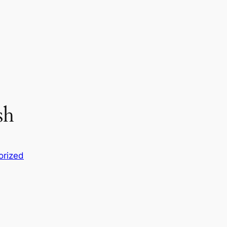
sh
orized