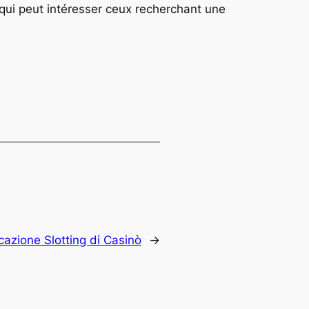
 qui peut intéresser ceux recherchant une
cazione Slotting di Casinò
→