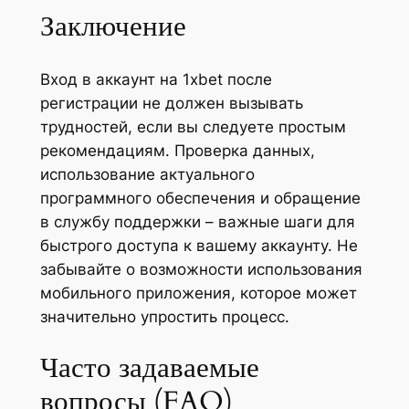
Заключение
Вход в аккаунт на 1xbet после
регистрации не должен вызывать
трудностей, если вы следуете простым
рекомендациям. Проверка данных,
использование актуального
программного обеспечения и обращение
в службу поддержки – важные шаги для
быстрого доступа к вашему аккаунту. Не
забывайте о возможности использования
мобильного приложения, которое может
значительно упростить процесс.
Часто задаваемые
вопросы (FAQ)