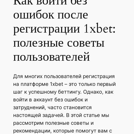
Как войти без
ошибок после
регистрации 1xbet:
полезные советы
пользователей
Для многих пользователей регистрация
на платформе 1xbet – это только первый
шаг к успешному беттингу. Однако, как
войти в аккаунт без ошибок и
затруднений, часто становится
настоящей задачей. В этой статье мы
рассмотрим полезные советы и
рекомендации, которые помогут вам с