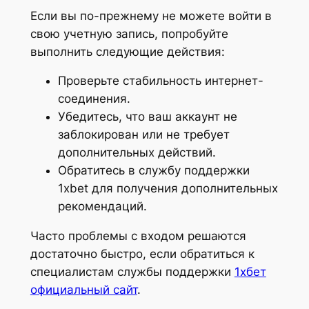
Если вы по-прежнему не можете войти в
свою учетную запись, попробуйте
выполнить следующие действия:
Проверьте стабильность интернет-
соединения.
Убедитесь, что ваш аккаунт не
заблокирован или не требует
дополнительных действий.
Обратитесь в службу поддержки
1xbet для получения дополнительных
рекомендаций.
Часто проблемы с входом решаются
достаточно быстро, если обратиться к
специалистам службы поддержки
1хбет
официальный сайт
.