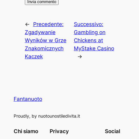
←
Precedente:
Successivo:
Zgadywanie
Gambling on
Wyników w Grze
Chickens at
Znakomicznych
MyStake Casino
Kaczek
→
Fantanuoto
Proudly, by nuotounostiledivita.it
Chi siamo
Privacy
Social