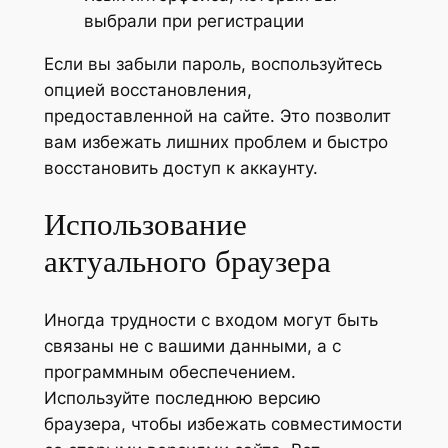
выбрали при регистрации
Если вы забыли пароль, воспользуйтесь
опцией восстановления,
предоставленной на сайте. Это позволит
вам избежать лишних проблем и быстро
восстановить доступ к аккаунту.
Использование
актуального браузера
Иногда трудности с входом могут быть
связаны не с вашими данными, а с
программным обеспечением.
Используйте последнюю версию
браузера, чтобы избежать совместимости