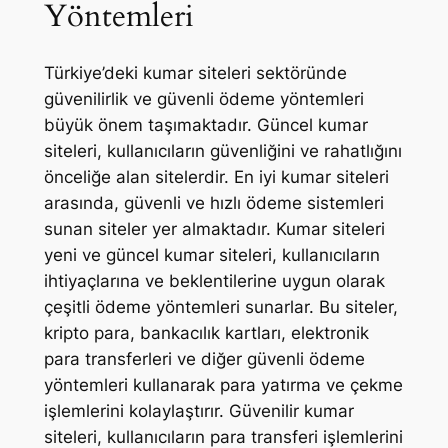
Yöntemleri
Türkiye’deki kumar siteleri sektöründe
güvenilirlik ve güvenli ödeme yöntemleri
büyük önem taşımaktadır. Güncel kumar
siteleri, kullanıcıların güvenliğini ve rahatlığını
önceliğe alan sitelerdir. En iyi kumar siteleri
arasında, güvenli ve hızlı ödeme sistemleri
sunan siteler yer almaktadır. Kumar siteleri
yeni ve güncel kumar siteleri, kullanıcıların
ihtiyaçlarına ve beklentilerine uygun olarak
çeşitli ödeme yöntemleri sunarlar. Bu siteler,
kripto para, bankacılık kartları, elektronik
para transferleri ve diğer güvenli ödeme
yöntemleri kullanarak para yatırma ve çekme
işlemlerini kolaylaştırır. Güvenilir kumar
siteleri, kullanıcıların para transferi işlemlerini