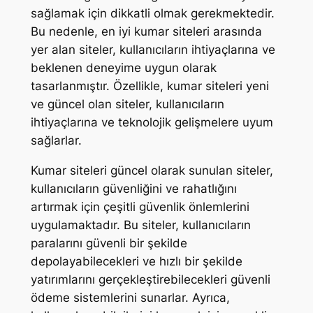
sağlamak için dikkatli olmak gerekmektedir.
Bu nedenle, en iyi kumar siteleri arasında
yer alan siteler, kullanıcıların ihtiyaçlarına ve
beklenen deneyime uygun olarak
tasarlanmıştır. Özellikle, kumar siteleri yeni
ve güncel olan siteler, kullanıcıların
ihtiyaçlarına ve teknolojik gelişmelere uyum
sağlarlar.
Kumar siteleri güncel olarak sunulan siteler,
kullanıcıların güvenliğini ve rahatlığını
artırmak için çeşitli güvenlik önlemlerini
uygulamaktadır. Bu siteler, kullanıcıların
paralarını güvenli bir şekilde
depolayabilecekleri ve hızlı bir şekilde
yatırımlarını gerçekleştirebilecekleri güvenli
ödeme sistemlerini sunarlar. Ayrıca,