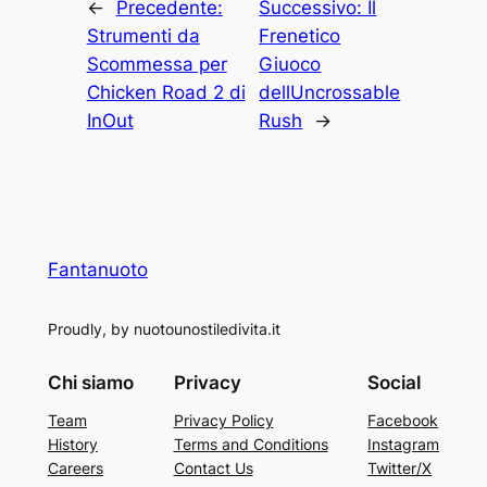
←
Precedente:
Successivo:
Il
Strumenti da
Frenetico
Scommessa per
Giuoco
Chicken Road 2 di
dellUncrossable
InOut
Rush
→
Fantanuoto
Proudly, by nuotounostiledivita.it
Chi siamo
Privacy
Social
Team
Privacy Policy
Facebook
History
Terms and Conditions
Instagram
Careers
Contact Us
Twitter/X