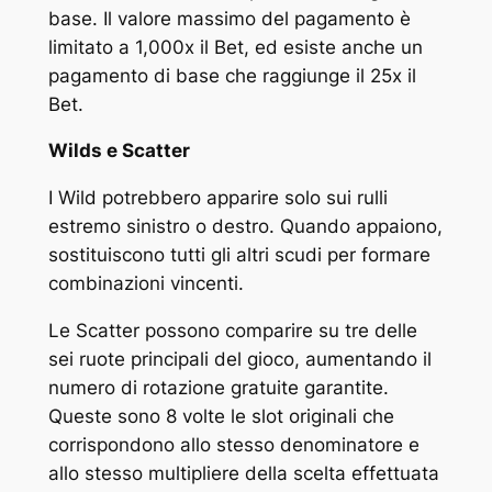
base. Il valore massimo del pagamento è
limitato a 1,000x il Bet, ed esiste anche un
pagamento di base che raggiunge il 25x il
Bet.
Wilds e Scatter
I Wild potrebbero apparire solo sui rulli
estremo sinistro o destro. Quando appaiono,
sostituiscono tutti gli altri scudi per formare
combinazioni vincenti.
Le Scatter possono comparire su tre delle
sei ruote principali del gioco, aumentando il
numero di rotazione gratuite garantite.
Queste sono 8 volte le slot originali che
corrispondono allo stesso denominatore e
allo stesso multipliere della scelta effettuata