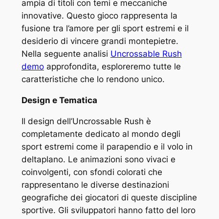
ampia di titoli con temi e meccaniche
innovative. Questo gioco rappresenta la
fusione tra l’amore per gli sport estremi e il
desiderio di vincere grandi montepietre.
Nella seguente analisi
Uncrossable Rush
demo
approfondita, esploreremo tutte le
caratteristiche che lo rendono unico.
Design e Tematica
Il design dell’Uncrossable Rush è
completamente dedicato al mondo degli
sport estremi come il parapendio e il volo in
deltaplano. Le animazioni sono vivaci e
coinvolgenti, con sfondi colorati che
rappresentano le diverse destinazioni
geografiche dei giocatori di queste discipline
sportive. Gli sviluppatori hanno fatto del loro