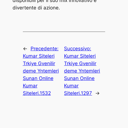
disponibili per il suo mix innovativo e
divertente di azione.
←
Precedente:
Successivo:
Kumar Siteleri
Kumar Siteleri
Trkiye Gvenilir
Trkiye Gvenilir
deme Yntemleri
deme Yntemleri
Sunan Online
Sunan Online
Kumar
Kumar
Siteleri.1532
Siteleri.1297
→