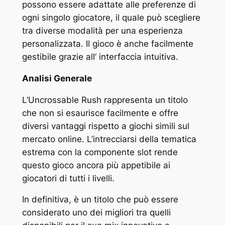
possono essere adattate alle preferenze di
ogni singolo giocatore, il quale può scegliere
tra diverse modalità per una esperienza
personalizzata. Il gioco è anche facilmente
gestibile grazie all’ interfaccia intuitiva.
Analisi Generale
L’Uncrossable Rush rappresenta un titolo
che non si esaurisce facilmente e offre
diversi vantaggi rispetto a giochi simili sul
mercato online. L’intrecciarsi della tematica
estrema con la componente slot rende
questo gioco ancora più appetibile ai
giocatori di tutti i livelli.
In definitiva, è un titolo che può essere
considerato uno dei migliori tra quelli