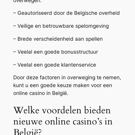
overwegen:
– Geautoriseerd door de Belgische overheid
– Veilige en betrouwbare spelomgeving
– Brede verscheidenheid aan spellen
– Veelal een goede bonusstructuur
– Veelal een goede klantenservice
Door deze factoren in overweging te nemen,
kunt u een goede keuze maken voor een
online casino in België.
Welke voordelen bieden
nieuwe online casino’s in
België?