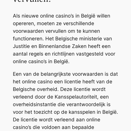
Als nieuwe online casino’s in België willen
opereren, moeten ze verschillende
voorwaarden vervullen om te kunnen
functioneren. Het Belgische ministerie van
Justitie en Binnenlandse Zaken heeft een
aantal regels en richtlijnen vastgesteld voor
online casino’s in België.
Een van de belangrijkste voorwaarden is dat
het online casino een licentie heeft van de
Belgische overheid. Deze licentie wordt
verleend door de Kansspelautoriteit, een
overheidsinstantie die verantwoordelijk is
voor het toezicht op de kansspelen in België.
De licentie wordt verleend aan online
casino’s die voldoen aan bepaalde