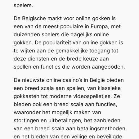
spelers.
De Belgische markt voor online gokken is
een van de meest populaire in Europa, met
duizenden spelers die dagelijks online
gokken. De populariteit van online gokken is
te wijten aan de gemakkelijke toegang tot
deze diensten en de brede keuze aan
spellen en functies die worden aangeboden.
De nieuwste online casino’s in België bieden
een breed scala aan spellen, van klassieke
gokkasten tot moderne videospelletjes. Ze
bieden ook een breed scala aan functies,
waaronder het mogelijk maken van
stortingen en uitbetalingen, het aanbieden
van een breed scala aan betalingsmethoden
en het bieden van een veilige en beveiligde