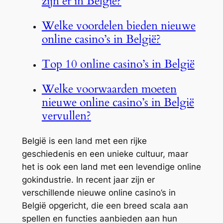
zijn er in België?
Welke voordelen bieden nieuwe
online casino’s in België?
Top 10 online casino’s in België
Welke voorwaarden moeten
nieuwe online casino’s in België
vervullen?
België is een land met een rijke
geschiedenis en een unieke cultuur, maar
het is ook een land met een levendige online
gokindustrie. In recent jaar zijn er
verschillende nieuwe online casino’s in
België opgericht, die een breed scala aan
spellen en functies aanbieden aan hun