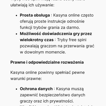
ułatwiają ich używanie:
Prosta obsługa
: Kasyna online często
oferują proste instrukcje odnośnie
funkcji trybów grania za darmo.
Możliwość doświadczenia gry przez
wielokrotny czas
: Tryby free spini
pozwalają graczom na przerwania grać
w dowolnym momencie.
Prawne i odpowiedzialne rozważenia
Kasyna online powinny spełniać pewne
warunki prawne:
Ochrona danych
: Kasyna muszą
zapewnić bezpieczeństwo danych
graczy oraz ich prywatności.