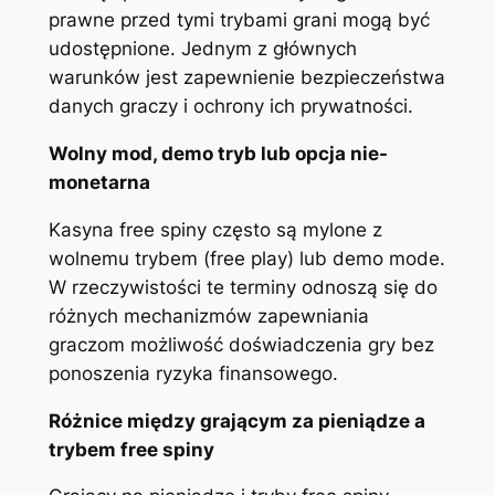
prawne przed tymi trybami grani mogą być
udostępnione. Jednym z głównych
warunków jest zapewnienie bezpieczeństwa
danych graczy i ochrony ich prywatności.
Wolny mod, demo tryb lub opcja nie-
monetarna
Kasyna free spiny często są mylone z
wolnemu trybem (free play) lub demo mode.
W rzeczywistości te terminy odnoszą się do
różnych mechanizmów zapewniania
graczom możliwość doświadczenia gry bez
ponoszenia ryzyka finansowego.
Różnice między grającym za pieniądze a
trybem free spiny