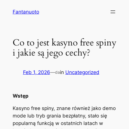
Vai
Fantanuoto
al
contenuto
Co to jest kasyno free spiny
i jakie są jego cechy?
Feb 1, 2026
—
in
Uncategorized
da
Wstęp
Kasyno free spiny, znane również jako demo
mode lub tryb grania bezpłatny, stało się
popularną funkcją w ostatnich latach w