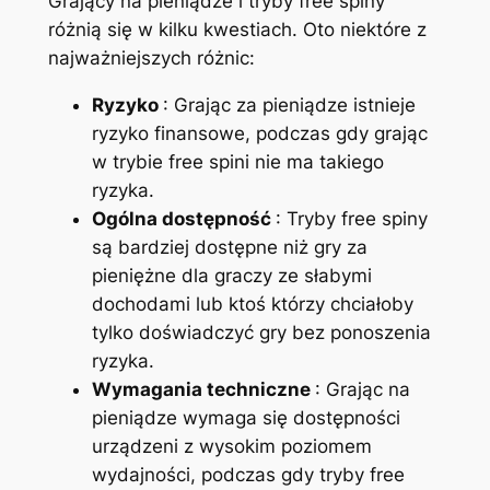
Grający na pieniądze i tryby free spiny
różnią się w kilku kwestiach. Oto niektóre z
najważniejszych różnic:
Ryzyko
: Grając za pieniądze istnieje
ryzyko finansowe, podczas gdy grając
w trybie free spini nie ma takiego
ryzyka.
Ogólna dostępność
: Tryby free spiny
są bardziej dostępne niż gry za
pieniężne dla graczy ze słabymi
dochodami lub ktoś którzy chciałoby
tylko doświadczyć gry bez ponoszenia
ryzyka.
Wymagania techniczne
: Grając na
pieniądze wymaga się dostępności
urządzeni z wysokim poziomem
wydajności, podczas gdy tryby free