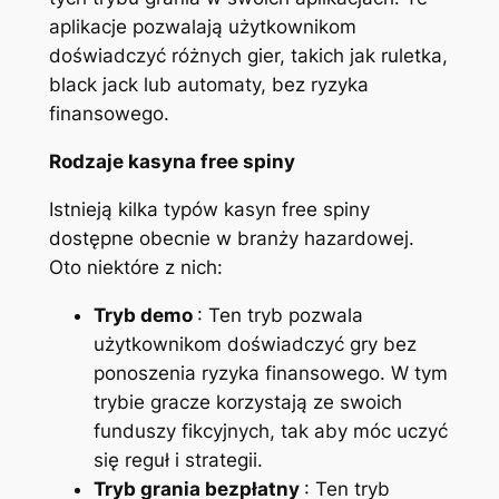
aplikacje pozwalają użytkownikom
doświadczyć różnych gier, takich jak ruletka,
black jack lub automaty, bez ryzyka
finansowego.
Rodzaje kasyna free spiny
Istnieją kilka typów kasyn free spiny
dostępne obecnie w branży hazardowej.
Oto niektóre z nich:
Tryb demo
: Ten tryb pozwala
użytkownikom doświadczyć gry bez
ponoszenia ryzyka finansowego. W tym
trybie gracze korzystają ze swoich
funduszy fikcyjnych, tak aby móc uczyć
się reguł i strategii.
Tryb grania bezpłatny
: Ten tryb