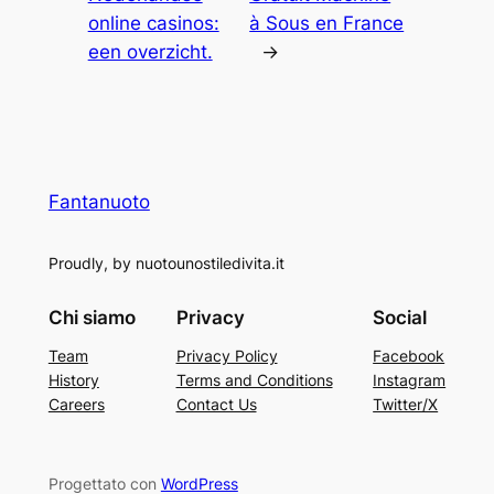
online casinos:
à Sous en France
een overzicht.
→
Fantanuoto
Proudly, by nuotounostiledivita.it
Chi siamo
Privacy
Social
Team
Privacy Policy
Facebook
History
Terms and Conditions
Instagram
Careers
Contact Us
Twitter/X
Progettato con
WordPress