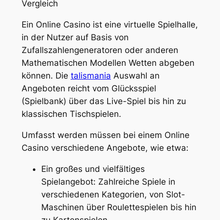
Vergleich
Ein Online Casino ist eine virtuelle Spielhalle,
in der Nutzer auf Basis von
Zufallszahlengeneratoren oder anderen
Mathematischen Modellen Wetten abgeben
können. Die
talismania
Auswahl an
Angeboten reicht vom Glücksspiel
(Spielbank) über das Live-Spiel bis hin zu
klassischen Tischspielen.
Umfasst werden müssen bei einem Online
Casino verschiedene Angebote, wie etwa:
Ein großes und vielfältiges
Spielangebot: Zahlreiche Spiele in
verschiedenen Kategorien, von Slot-
Maschinen über Roulettespielen bis hin
zu Kartenspielen.