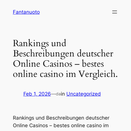
Vai
Fantanuoto
al
contenuto
Rankings und
Beschreibungen deutscher
Online Casinos – bestes
online casino im Vergleich.
Feb 1, 2026
—
in
Uncategorized
da
Rankings und Beschreibungen deutscher
Online Casinos – bestes online casino im