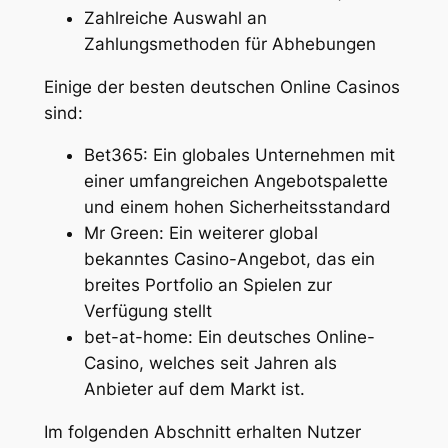
Zahlreiche Auswahl an
Zahlungsmethoden für Abhebungen
Einige der besten deutschen Online Casinos
sind:
Bet365: Ein globales Unternehmen mit
einer umfangreichen Angebotspalette
und einem hohen Sicherheitsstandard
Mr Green: Ein weiterer global
bekanntes Casino-Angebot, das ein
breites Portfolio an Spielen zur
Verfügung stellt
bet-at-home: Ein deutsches Online-
Casino, welches seit Jahren als
Anbieter auf dem Markt ist.
Im folgenden Abschnitt erhalten Nutzer