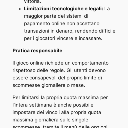
vittoria.
Limitazioni tecnologiche e legali:
La
maggior parte dei sistemi di
pagamento online non accettano
transazioni in denaro, rendendo difficile
per i giocatori vincere e incassare.
Pratica responsabile
Il gioco online richiede un comportamento
rispettoso delle regole. Gli utenti devono
essere consapevoli del proprio limite di
scommesse giornaliere o mese.
Per limitarsi la propria quota massima per
l’intera settimana è anche possibile
impostare dei vincoli alla propria quota
massima giornaliera sulle singole
scommesse, tramite il menù delle opzioni