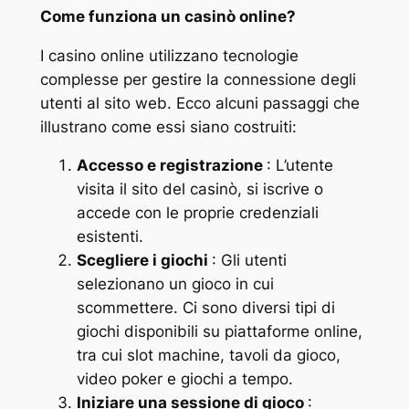
Come funziona un casinò online?
I casino online utilizzano tecnologie
complesse per gestire la connessione degli
utenti al sito web. Ecco alcuni passaggi che
illustrano come essi siano costruiti:
Accesso e registrazione
: L’utente
visita il sito del casinò, si iscrive o
accede con le proprie credenziali
esistenti.
Scegliere i giochi
: Gli utenti
selezionano un gioco in cui
scommettere. Ci sono diversi tipi di
giochi disponibili su piattaforme online,
tra cui slot machine, tavoli da gioco,
video poker e giochi a tempo.
Iniziare una sessione di gioco
: