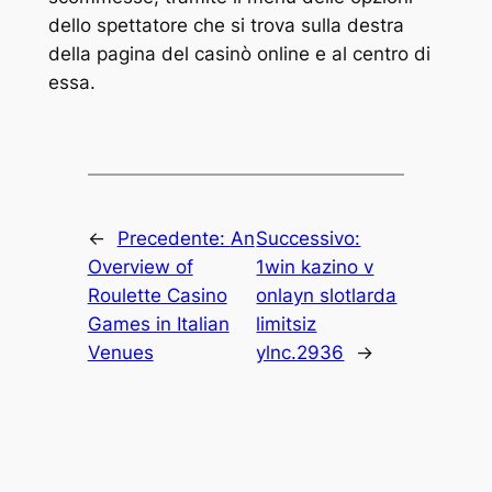
dello spettatore che si trova sulla destra
della pagina del casinò online e al centro di
essa.
←
Precedente:
An
Successivo:
Overview of
1win kazino v
Roulette Casino
onlayn slotlarda
Games in Italian
limitsiz
Venues
ylnc.2936
→