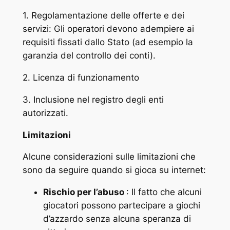
1. Regolamentazione delle offerte e dei
servizi: Gli operatori devono adempiere ai
requisiti fissati dallo Stato (ad esempio la
garanzia del controllo dei conti).
2. Licenza di funzionamento
3. Inclusione nel registro degli enti
autorizzati.
Limitazioni
Alcune considerazioni sulle limitazioni che
sono da seguire quando si gioca su internet:
Rischio per l’abuso
: Il fatto che alcuni
giocatori possono partecipare a giochi
d’azzardo senza alcuna speranza di