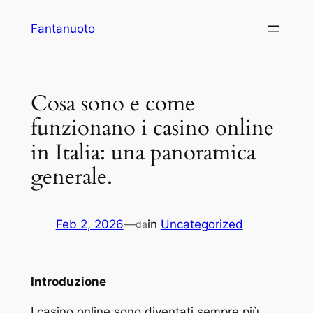
Vai
Fantanuoto
al
contenuto
Cosa sono e come
funzionano i casino online
in Italia: una panoramica
generale.
Feb 2, 2026
—
in
Uncategorized
da
Introduzione
I casino online sono diventati sempre più